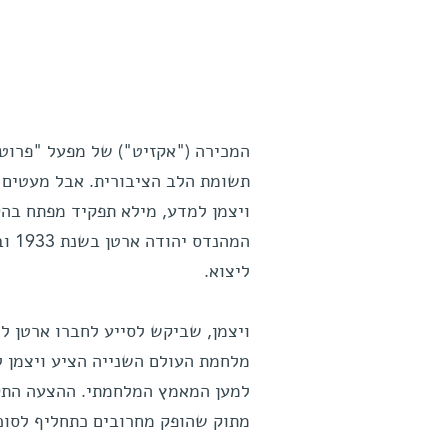
המכירה ("אקזיט") של מפעל "פרוטר
תשומת הלב הציבורית. אבל מעטים י
ויצמן למדע, מילא תפקיד מפתח בהק
המה
ליצוא.
ויצמן, שביקש לסייע לחברו ארטן ל
מלחמת העולם השנייה הציע ויצמן ל
מתוק שהופק מחרובים כתחליף לסוכ