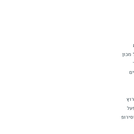
מכון
ים
וץ
על
תקבלה, ובין השאר סיפק המפעל לבריטניה תרכיז של ויטמין C וסירופ