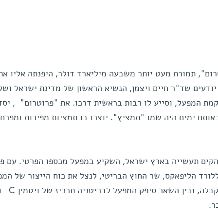
ום", תמורת מעט יותר משבעה מיליארד דולר, היפנתה אליו את
ודעים שד"ר חיים ויצמן, הנשיא הראשון של מדינת ישראל ושל 
מת המפעל, וסייע לו רבות בראשית דרכו. את "פרוטרום" , יסד
נדס יהודה ארטן בשנת 1933 ובאותם ימים היה שמו "תמציץ". יוצרו בו תמציות מפירות ומפרח
הקים תעשייה בארץ ישראל, השקיע במפעל מכספו הפרטי. עם פר
לורד הליפאקס, שר החוץ הבריטי, לנצל את כוח הייצור של המפ
למען המאמץ המלחמתי. ההצעה ה
ר.