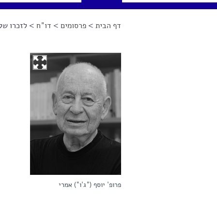
דף הבית
>
פרסומים
>
דו"ח
> לזכרו של פ
הינך נמצא כאן
פרופ' יוסף ("ג'ו") אמרי