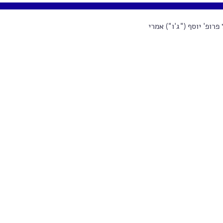
רופ' יוסף ("ג'ו") אמרי