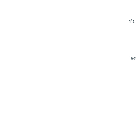
'ו
אר