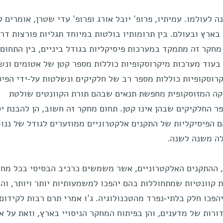
ה לעולמו. עמיתיו, פרופ' יובל אורג ופרופ' עדי שטרן, אומרים ל
בארץ ובעולם. בין תרומותיו בולטות במיוחד תגליות פורצות דר
מחקר זה מתמקד במערכות פיסיקליות בגודל ביניים, בין התחום
בעוד מערכות מיקרוסקופיות כוללות מספר קטן של אטומים ונש
קרוסקופיות כוללות מספר רב של חלקיקים ונשלטות על-ידי הפי
יקה המזוסקופית מחפשת תנאים שבהם תורת הקוונטים שולטת
 החלקיקים שבהן אינו קטן. תחום מחקר זה חשוב, הן להבנת יס
ם הפיסיקליות של התקנים אלקטרוניים ממוזערים לגודל של ננו
לה משנה לשנה.
, ההתקנים האלקטרוניים, אשר משמשים כרכיב הבסיסי בכל מח
ות קוונטיות שמתחוללות בהם יהפכו למשמעותיות יותר ויותר, וה
הפכו חלק בלתי-נפרד מהטכנולוגיה. ג'ו אמרי תרם רבות לקידום
רות של מדענים, והן בפיתוח המחקר הניסויי בארץ, וזאת על א