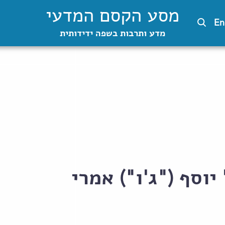
מסע הקסם המדעי
En
מדע ותרבות בשפה ידידותית
יוסף ("ג'ו") אמרי