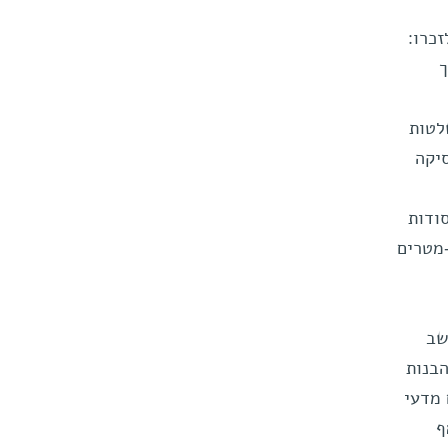
זכרו:
ך
לטות
סיקה
ודות
-מטרים
שב
הבנות
 מדעי
ף