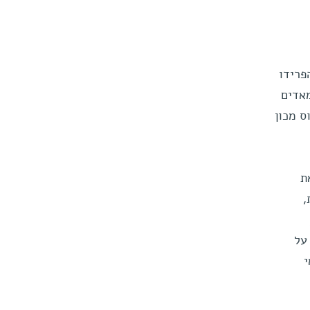
58 מיליון קילומטר הפרידו
אדים
וס מכון
ת
,
על
י