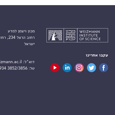
מכון ויצמן למדע
רחוב הרצל 234, רחובות 7610001
ישראל
עקבו אחרינו
דוא"ל:
zmann.ac.il
טל:
 934 3852/3856