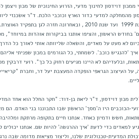
ממכון דוידסון לחינוך מדעי, הזרוע החינוכית של מכון ויצמן ל
סון מהמחלקה למדעי כדור הארץ וכוכבי הלכת. ד"ר אשכנזי ליוו
הפעילות בגן המדע מאז הקמתו בשנת 1999 ועד שנת 2010 , ובאחרונה חזרה לגן בתפקיד ה
'מאדים' בחודש הראשון, והציפו אותנו בביקורות אוהדות במיוחד", מ
כיום לא מעט על מאדים, והשאלה שליוותה אותי לאורך כל הדרך
איך 'להנגיש כוכב'. לשמחתי, כל הגורמים במכון שפניתי אליהם 
ות, ובלעדיהם לא היינו מגיעים רחוק כל כך". רועי דרבקין מס
 על העיצוב הגראפי הופקדה המעצבת יעל דר, וחברת "קריאייט
יים.
ת מכון דוידסון, ד"ר ליאת בן-דוד: "חקר החלל הוא אחד המדע
עי-הכוכבים היו ה'מסך' הראשון שבו התבוננו בני האדם. הם מצ
שתאות, חשש ודמיון כאחד. אנחנו חיים בתקופה מרתקת ומלהיבה
יע למאדים כדי לדעת 'איך ההרגשה' להיות שם. אנחנו יכולים 
ולת המדעית-טכנולוגית שלנו, וליצור מציאות מדומה שבה נרג