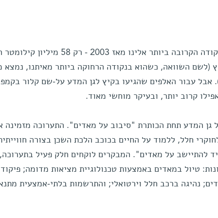
במהלך הקיץ האחרון היה מאדים בנקודה הקרובה ביותר אלינו מאז 2003 - רק 
 (לשם השוואה, כשהוא בנקודה הרחוקה ביותר מאיתנו, נמצא מ
יון קילומטר). אבל עבור האלפים שהגיעו בקיץ לגן המדע על-שם קלור בקמפ
ילו קרוב יותר, ובעיקר מוחשי מאוד.
 גן המדע תחת הכותרת "סיבוב על מאדים". התערוכה מזמינה א
קרי חלל, ללמוד על החיים בכוכב הלכת השכן בצורה חווייתית
ד להתיישב על מאדים". המבקרים לוקחים חלק פעיל בתערוכה,
ות: טיול במאדים באמצעות טכנולוגיית מציאות מדומה; פיקוד 
ים; נהיגה ברכב חלל וירטואלי; והתרשמות בלתי-אמצעית מתנא