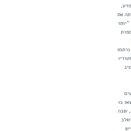
מדע,
תה את
אוצרת. "יותר
ספרת
נרתמו
טודיו
יב
ים
או בו
, שבה
לשלב
יש