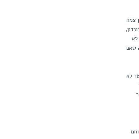
, המכון צמח
נדון,
 לא
 שאנו
כאשר לא
ר
וחם