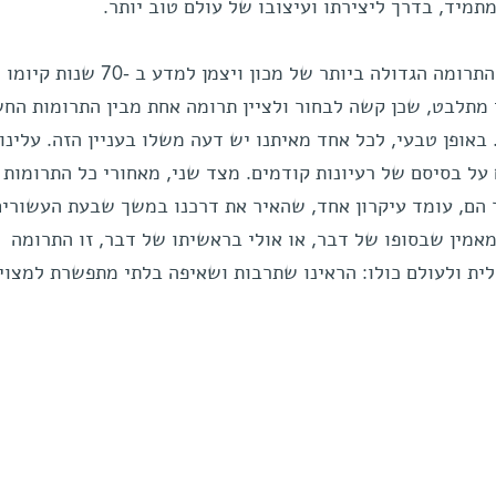
תמיד, בדרך ליצירתו ועיצובו של עולם טוב יותר.
לעתים קרובות אני נשאל מה הייתה התרומה הגדולה ביותר של מכון ויצמן למדע ב -70 שנות קיומו
י מתלבט, שכן קשה לבחור ולציין תרומה אחת מבין התרומות החש
באופן טבעי, לכל אחד מאיתנו יש דעה משלו בעניין הזה. עלינו 
ל בסיסם של רעיונות קודמים. מצד שני, מאחורי כל התרומות 
 הם, עומד עיקרון אחד, שהאיר את דרכנו במשך שבעת העשורים
מאמין שבסופו של דבר, או אולי בראשיתו של דבר, זו התרומה
ת ולעולם כולו: הראינו שתרבות ושאיפה בלתי מתפשרת למצוינ