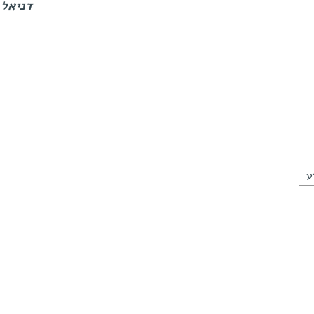
דניאל 
ע