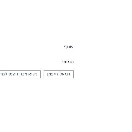
שתף
תגיות:
דניאל זייפמן
נשיא מכון ויצמן למד