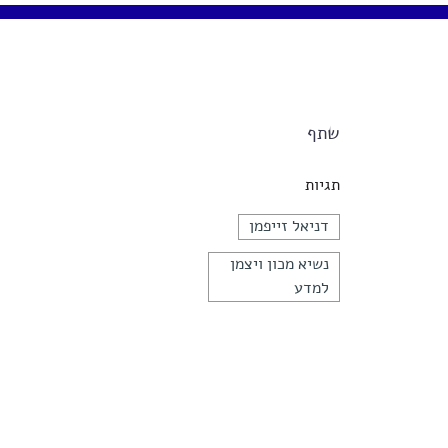
שתף
תגיות
דניאל זייפמן
נשיא מכון ויצמן
למדע