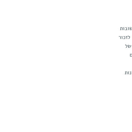
ובות
לזכור
של
ות