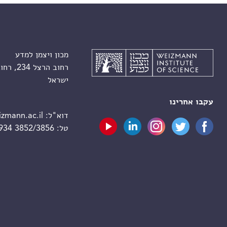
מכון ויצמן למדע
רחוב הרצל 234, רחובות 7610001
ישראל
עקבו אחרינו
דוא"ל:
zmann.ac.il
טל:
 934 3852/3856