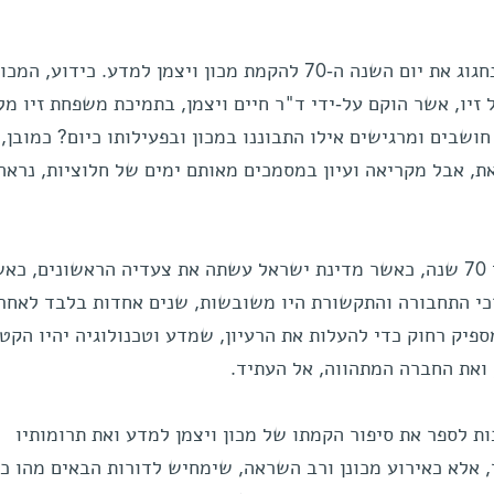
בסוף השנה, בדיוק ב -2 בנובמבר, נחגוג את יום השנה ה-70 להקמת מכון ויצמן למדע. כידוע
יו, אשר הוקם על-ידי ד"ר חיים ויצמן, בתמיכת משפחת זיו מלו
י המכון חושבים ומרגישים אילו התבוננו במכון ובפעילותו כיום? כמובן,
, אבל מקריאה ועיון במסמכים מאותם ימים של חלוציות, נראה
במבט לאחור, זה נראה מדהים: לפני 70 שנה, כאשר מדינת ישראל עשתה את צעדיה הראשונים, 
רכי התחבורה והתקשורת היו משובשות, שנים אחדות בלבד לאחר
ספיק רחוק כדי להעלות את הרעיון, שמדע וטכנולוגיה יהיו הקט
ואת החברה המתהווה, אל העתיד.
ות לספר את סיפור הקמתו של מכון ויצמן למדע ואת תרומותיו
, אלא כאירוע מכונן ורב השראה, שימחיש לדורות הבאים מהו כ