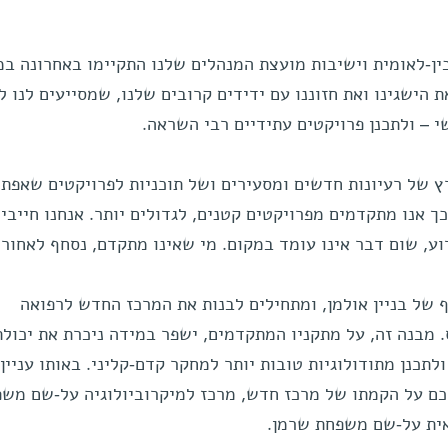
של המועצה הבין-לאומית וישיבות מועצת המנהלים שלנו התקיימו באחרונה במ
הישגינו ואת חזוננו עם ידידים קרובים שלנו, שמסייעים לנו ל
 – ולתכנן פרויקטים עתידיים רבי השראה.
ץ של רעיונות חדשים ומסעירים ושל תוכניות לפרויקטים שאפתנ
ך אנו מתקדמים מפרויקטים קטנים, לגדולים יותר. אנחנו חייבי
ע, שום דבר אינו עומד במקום. מי שאינו מתקדם, נסחף לאחור.
 של בניין אולמן, ומתחילים לבנות את המרכז החדש לרפואה
 מבנה זה, על מתקניו המתקדמים, ישפר במידה ניכרת את יכולת
לתכנן מתודולוגיות טובות יותר למחקר קדם-קליני. באותו עניין
כם על הקמתו של מרכז חדש, מרכז למיקרוביולוגיה על-שם מש
ואית על-שם משפחת שרמן.