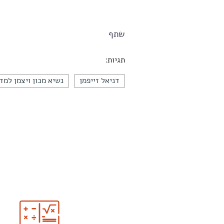
שתף
תגיות:
דניאל זייפמן
נשיא מכון ויצמן למד