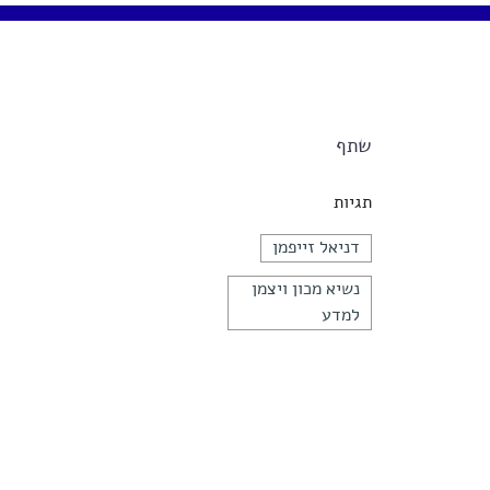
שתף
תגיות
דניאל זייפמן
נשיא מכון ויצמן
למדע