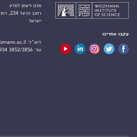
מכון ויצמן למדע
רחוב הרצל 234, רחובות 7610001
ישראל
עקבו אחרינו
דוא"ל:
zmann.ac.il
טל:
 934 3852/3856