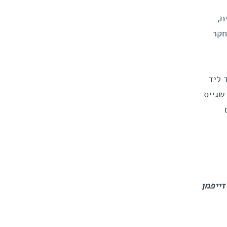
ם,
חקר
 ליד
שגייס
זייפמן