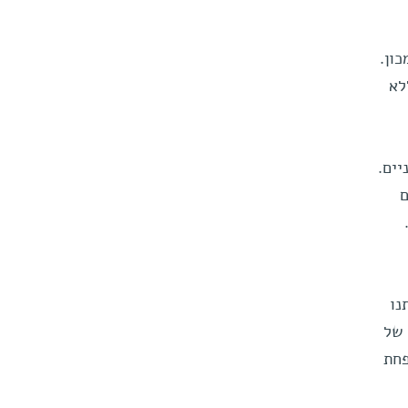
כון.
לא
יים.
ם
נו
 של
פחת