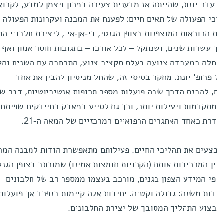
דה יונת, שהייתה אז מדענית צעירה במכון ויצמן למדע, לקרוא
 הפעולה של תאים חיים: לפענח את המבנה ועקרונות הפעולה 
ההוראות המוצפנות בצופן הגנטי, די-אן-אי , ליצירת חלבוני התא
עשרות שנים, ושנתקל – לכל אורכו – בתגובות חוסר אמון ואף ל
לה במעבדה צנועה בעלת תקציב צנוע, התרחבה עם השנים והק
רופ' יונת. מחקר בסיסי זה, שהחל מניסיון להבין את אחד
ם, להבנת הדרך שבה פועלות מספר תרופות אנטיביוטיות, דבר ש
מתקדמות ויעילות יותר, וכך גם לסייע במאבק בחיידקים שפיתחו
רת כאחד האתגרים הרפואיים המרכזיים של המאה ה-21.
בצעים את תהליכי החיים. פעילותם מתאפשרת הודות למבנה המר
ן המרכיבות אותם (הקרויות חומצות אמינו) שמוכתב בצופן הגנט
פי המידע הצפון בגנים, מורכב בעצמו ממספר רב של חלבונים
דות משנה: גדולה וקטנה. יחידות אלה קיימות בנפרד אך פועלות 
בבצוע התהליך המסובך של יצירת החלבונים.