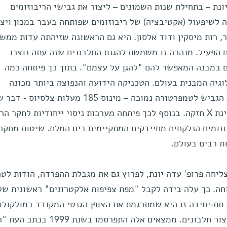
ונת – בתחילת שנות השמונים – ליצור את גבישי הריבוזומים
לשיפעול (אקטיבציה) של ריבוזומים שפותחה בעבר במכון ויצמ
, רות מיסקין ודוד אלסון. היא גם הראשונה שזיהתה עדות ממש
 הפעיל. מנהרה זו משמשת להגנת החלבונים שזה עתה נוצרו
ם במבנה המאפשר להם "להגן על עצמם". בתוך כך פיתחה כמה
וגיה המבנית בעולם. הטכניקה הידועה והנפוצה ביותר מכונה
קריו-קריסטלוגרפיה, כלומר, חשיפת הגביש לטמפרטורה נמוכה – מינוס 185 מעלות צ
את התפרקותו כתוצאה מהקרנה בקרינת X חזקה. בנוסף לכך פיתחה מערכות ניסוי ייחודיות לחקר
וזומים הנלקחים מחיידקים המתקיימים בים המלח. שיטות מחקר
ת רבים בעולם.
 שנות ה-90 של המאה ה-20 הצליחה פרופ' עדה יונת, לפרוץ גם את מגבלת ההפרדה, הודות 
חה. כך עלה בידה לקבל "מפת צפיפות אלקטרונים" ראשונית של
תת-יחידה זו היא שמתרגמת את הצופן הגנטי המקודד במולקולו
האר-אן-אי שליח, למידע הנדרש לייצור חלבונים. ממצאים אלה התפר