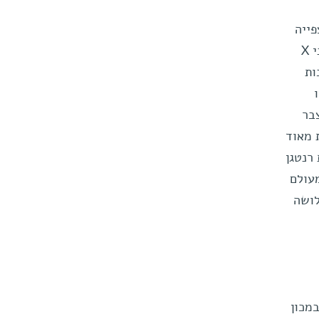
פייה
אפילו במיקרוסקופ אלקטרוני - יוצרים מהם המדענים גבישים. את הגבישים האלה הם מקרינים בקרני X
ות
 צבר
 מאוד
רנטגן
עולם
לושה
מכון