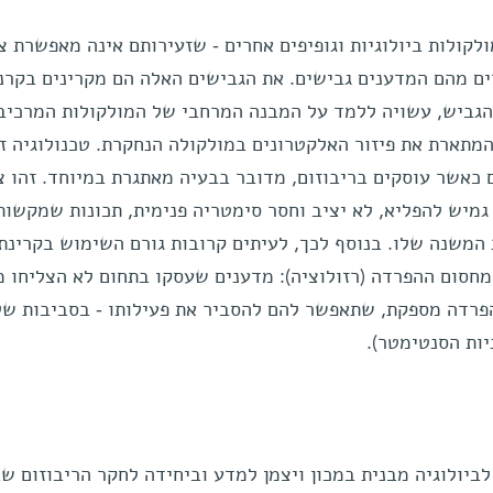
קולות ביולוגיות וגופיפים אחרים - שזעירותם אינה מאפשרת צ
מהגביש, עשויה ללמד על המבנה המרחבי של המולקולות המרכיב
המתארת את פיזור האלקטרונים במולקולה הנחקרת. טכנולוגיה זו
ריסטלוגרפיה בקרני X. אולם כאשר עוסקים בריבוזום, מדובר בבעיה מאתגרת במיוחד. זהו
גמיש להפליא, לא יציב וחסר סימטריה פנימית, תכונות שמקשות
 המשנה שלו. בנוסף לכך, לעיתים קרובות גורם השימוש בקרינת 
מחסום ההפרדה (רזולוציה): מדענים שעסקו בתחום לא הצליחו מ
הפרדה מספקת, שתאפשר להם להסביר את פעילותו - בסביבות ש
יות הסנטימטר).
ביולוגיה מבנית במכון ויצמן למדע וביחידה לחקר הריבוזום שב