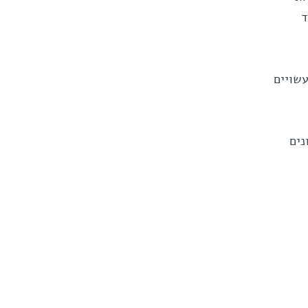
ד
עשויים
נים