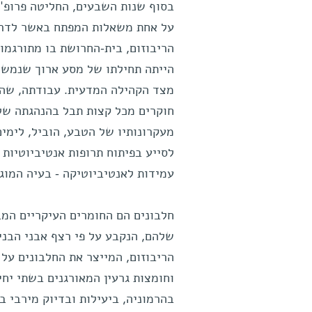
בסוף שנות השבעים, החליטה פרופ' ע
על אחת משאלות המפתח באשר לדרכי
הריבוזום, בית-החרושת בו מתורגמות 
הייתה תחילתו של מסע ארוך שנמשך 
מצד הקהילה המדעית. עבודתה, שהח
חוקרים מכל קצות תבל בהנהגתה של פ
מעקרונותיו של הטבע, הוביל, לימי
לסייע בפיתוח תרופות אנטיביוטיות 
עמידות לאנטיביוטיקה - בעיה המוגד
חלבונים הם החומרים העיקריים המ
שלהם, הנקבע על פי רצף אבני הבניי
הריבוזום, המייצר את החלבונים על 
וחומצות גרעין המאורגנים בשתי יחי
בהרמוניה, ביעילות ובדיוק מירבי 