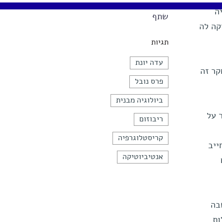
גאה בהישגיה
שתף
קה לה
תגיות
עדה יונת
קר זה
פרס נובל
ביולוגיה מבנית
 על
ריבוזום
קריסטלוגרפיה
ייב
אנטיביוטיקה
בה
ות