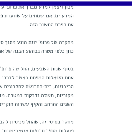
המדעיים. אנו שמחים על שוועדת פר
את הפרס החשוב הזה.
מחקרה של פרופ' יונת הונע מתוך סק
כוון כלפי מטרה גבוהה: הבנה של אח
בסוף שנות השבעים, החליטה פרופ' י
אחת משאלות המפתח באשר לדרכי הפ
הריבוזום, בית-החרושת לחלבונים ש
מקוריות, תעוזה ודבקות במטרה. מ
השנים התרחב והקיף עשרות חוקרים 
מחקר בסיסי זה, שהחל מניסיון להב
פועלות מספר תרופות אנטיביוטיות, 