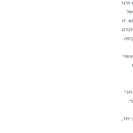
 תיגר
של
. זו
גלוג
יפה
עשוי
חבי
י.
יחד,