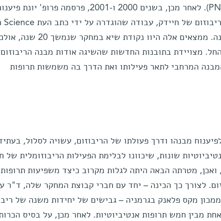
האקדמיה למדעים של ארה"ב" (PNAS). לאחר מכן, בשנים 2000 ו-2001, פרסמה פרופ' יונת פיענ
ראשון ומלא של שתי 
מעשר העבודות החשובות באותה שנה. ממצאים אלה היוו נקודת 
החל. מצויידת בתובנות החדשות שהשיגה אודות מבנה הריבוזום,
מבנה המרחבי לתאר פעילותו ואת הדרך בה משמשות תרופות
ענוח מבנהו ודרך פעולתו של הריבוזום, עשויה לסלול, בעתיד
טיביוטיות שונות, שיכוונו לבלימת הפעילות הריבוזומלית של ח
, ואכן, מטרתה הבאה היתה לגלות מקרוב כיצד משפיעות תרופות
ום. לצורך כך הכינה – יחד עם חברי קבוצת המחקר שלה, ד"ר ע
ממכון מקס פלאנק בגרמניה – גבישים של יחידות משנה של ריבו
חת מבין חמש תרופות אנטיביוטיות. לאחר מכן, על בסיס הכרות