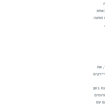
וח
תת היחידות מריבוזום של חיידק, עבודה שהוגדרה על ידי כתב העת Science כאחת
שיא במחקר שנמשך 20 שנה, אולם מסעה
, את
יידקים
נת בשן
זומים
ם עם