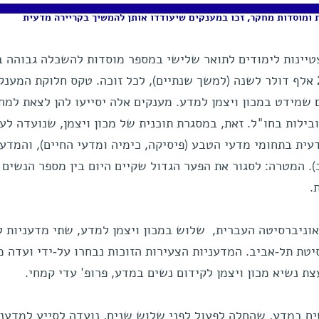
צטיינות לימודים לתואר שלישי במספר מוסדות להשכלה גבוהה ב
קיבלו מענקים בהיקף של 15 עד 25 אלף דולר לשנה (למשך שנתיים), לכל זוכה. טקס חלוקת המענ
ספטמבר באולם שמידט במכון ויצמן למדע. מענקים אלה יסייעו להן לצאת למ
ילות בחו"ל. זאת, במסגרת תוכנית של מכון ויצמן, שנועדה לע
עית בתחומי מדעי הטבע (פיסיקה, כימיה ומדעי החיים), והמדע
 המטרה: לסגור את הפער הגדול שקיים היום בין מספר הנשים
.
אוניברסיטה העברית, שלוש במכון ויצמן למדע, שתי מדעניות ל
יטת תל-אביב. המדעניות הצעירות הזוכות נבחרו על-ידי ועדה מ
ת נשיא מכון ויצמן לקידום נשים במדע, פרופ' עדי קמחי.
שים במדע, שהחלה לפעול לפני שלוש שנים, נועדה לסייע למדעני