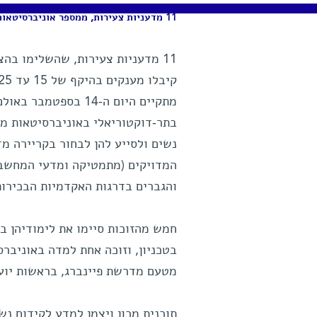
11 מדעניות צעירות, ממספר אוניברסיטאות ומוסדות מחקר, זכו במענקים שיעודדו אותן להמשיך בקריירה מדעית
11 מדעניות צעירות, שהשלימו בה
מתקיים היום ה-14 ב
בתר-דוקטוריאלי באוניברסיטאות מוב
נשים ולסייע להן לבחור בקריירה מד
המדויקים (מתמטיקה ומדעי המחשב).
והגברים בדרגות האקדמיות הבכירות
חמש מהזוכות סיימו את לימודיהן ב
בטכניון, וזוכה אחת למדה באוניברס
מטעם מדרשת פיינברג, בראשות יועצ
תוכנית מכון ויצמן למדע לקידום נ