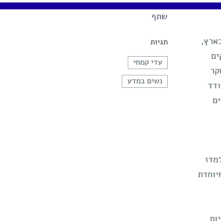
שתף
ארץ,
תגיות
קים
עדי קמחי
חקר
נשים במדע
ודד
ים
מדו
יוחדת
ות