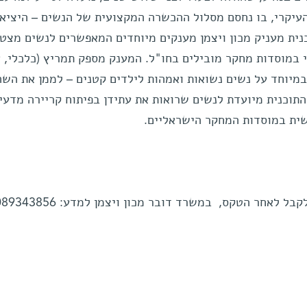
עיקרי, בו נחסם מסלול ההכשרה המקצועית של הנשים – היציא
ית מעניק מכון ויצמן מענקים מיוחדים המאפשרים לנשים מצטי
במוסדות מחקר מובילים בחו"ל. המענק מספק תמריץ (כלכלי, א
ובמיוחד על נשים נשואות ואמהות לילדים קטנים – לממן את השה
תוכנית מיועדת לנשים שרואות את עתידן בפיתוח קריירה מדעי
נשית במוסדות המחקר הישראליים.
 לאחר הטקס, במשרד דובר מכון ויצמן למדע: 089343856