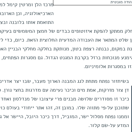
הודה מגנטית
מרכז הלן ומרטין קימל למ
הארכיאולוגיה, וכן הארובה
התואמת אותו בלובנה ובצ
 חלק ממתקן להפקת איזוטופים כבדים של חמצן המשמשים בעיקר
קן שלט המתאר את העבודה המדעית החלוצית הזאת. כיום, כדי ל
גדולה המותקנת במקום, נבנתה רצפת בטון, מנותקת בחלקה מחלקי הבניין הא
ימנע מנוכחות ברזל בקרבת המגנט הגדול. גם מסגרות הפתחים, 
ו במסגרות אלומיניום.
בשיחזור נפתח מתחת לגג המבנה הארוך מעבר, שבו יצר אדריכל
דן צור מזרקות, אמת מים וכיכר נעימה עם מדרגות בחצי גורן. 
כיכר זו מסודרים שלושה מבנים פרי עיצובו של מנדלסון ואחד
שתוכנן על-פי מתווה שלו. במובן זה, זהו אתר ייחודי בעולם כול
וממנו נפתח מסלול ישר, המוביל, דרך כיכר היובל, היישר אל גן
המדע על-שם קלור.