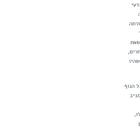
דעי
ורתה
שאת
חרים,
שהיו
 הנוף
סביב
ו,