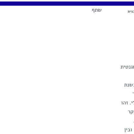
שתף
נית
גנטית
שנת
. זהו
קר
ובין