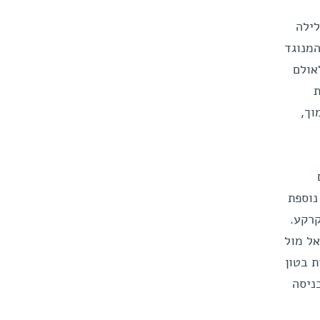
לילה
המנוגד
אולם
ת
וך,
נוספת
רקע.
ל מול
 בטון
ניסה