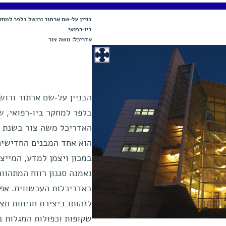
בניין על-שם ארתור ורושל בלפר למחק
ביו-רפואי
אדריכל: משה צור
הבניין על-שם ארתור ורוש
בלפר למחקר ביו-רפואי, ש
הוא אחד המבנים החדישים
במכון ויצמן למדע, המייצג
נאמנה סגנון רווח המתהווה
באדריכלות העכשווית. אפ
לזהותו ביצירת חזיתות חצי
שקופות וכפולות המגלות ב