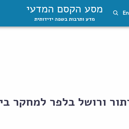
מסע הקסם המדעי
En
מדע ותרבות בשפה ידידותית
תור ורושל בלפר למחקר ביו