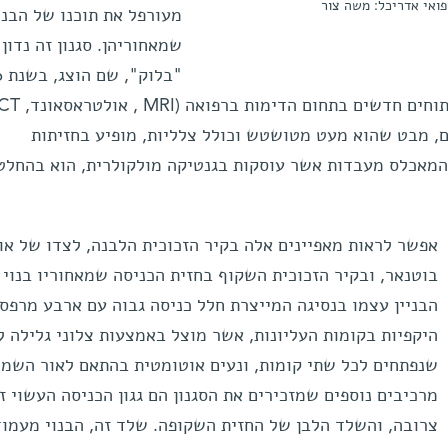
פואי אדריכל: משה צור
מעורפל את תוכנו של הבניי
שמאחוריהן. סגנון זה נדון 
, מבט שהוא מעט מטושטש וכולל צלליות, מופיע בחזיתות
 המאכלס מעבדות אשר עוסקות בגנטיקה מולקולרית, הוא בהחלט
אפשר לראות מאפיינים אלה בקיר הזכוכית הלבנה, לצדו של או
בוטנאר, ובקיר הזכוכית השקוף בחזית הכניסה שמאחוריו בנוי 
הבניין עצמו בנסיגה המייצרת חלל כניסה גבוה עם ארבע מרפס
היקפיות בקומות העליונות, אשר מוצל באמצעות צלוני גלילה ל
שנפתחים לכל שתי קומות, ונעים אוטומטית בהתאם לאור השמש
מרכיבים נוספים שמזכירים את הסגנון הם גגון הכניסה העשוי ז
צרובה, והשלד הלבן של החזית השקופה. שלד זה, הבנוי מעמוד