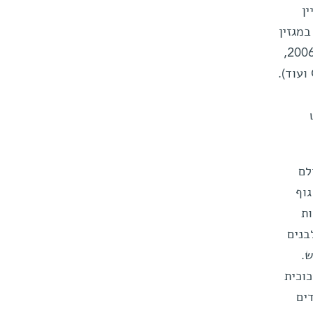
ן
במגזין
"בלוק", שם הוצג, בשנת 2006,
הקשר שבין אדריכלות עכשווית לפיתוחים חדשים בתחום הדימות ברפואה (MRI , אולטראסאונד, CT ועוד).
לם
גוף
ות
בנים
.
כוכית
ים