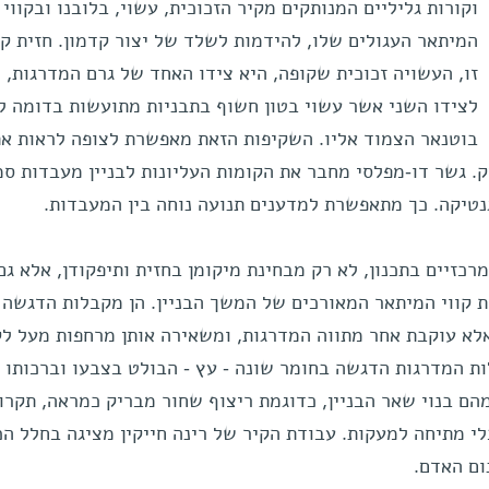
וקורות גליליים המנותקים מקיר הזכוכית, עשוי, בלובנו ובקווי
המיתאר העגולים שלו, להידמות לשלד של יצור קדמון. חזית ק
זו, העשויה זכוכית שקופה, היא צידו האחד של גרם המדרגות, 
לצידו השני אשר עשוי בטון חשוף בתבניות מתועשות בדומה ל
בוטנאר הצמוד אליו. השקיפות הזאת מאפשרת לצופה לראות א
. גשר דו-מפלסי מחבר את הקומות העליונות לבניין מעבדות סמ
טיקה. כך מתאפשרת למדענים תנועה נוחה בין המעבדות.
כזיים בתכנון, לא רק מבחינת מיקומן בחזית ותיפקודן, אלא גם
ת קווי המיתאר המאורכים של המשך הבניין. הן מקבלות הדגשה 
לא עוקבת אחר מתווה המדרגות, ומשאירה אותן מרחפות מעל לק
 המדרגות הדגשה בחומר שונה - עץ - הבולט בצבעו וברכותו א
הם בנוי שאר הבניין, כדוגמת ריצוף שחור מבריק כמראה, תקרות
לי מתיחה למעקות. עבודת הקיר של רינה חייקין מציגה בחלל הכ
ום האדם.