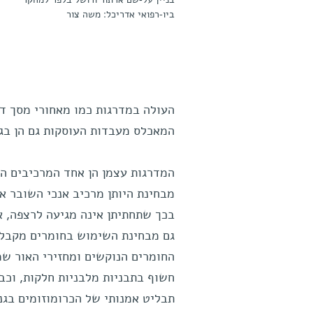
בניין על-שם ארתור ורושל בלפר למחקר
ביו-רפואי אדריכל: משה צור
העולה במדרגות כמו מאחורי מסך דק
המאכלס מעבדות העוסקות גם הן בגנ
המדרגות עצמן הן אחד המרכיבים המר
מבחינת היותן מרכיב אנכי השובר א
בכך שתחתיתן אינה מגיעה לרצפה, א
גם מבחינת השימוש בחומרים מקבלות
החומרים הנוקשים ומחזירי האור שמ
חשוף בתבניות מלבניות חלקות, וכב
תבליט אמנותי של הכרומוזומים בגנ