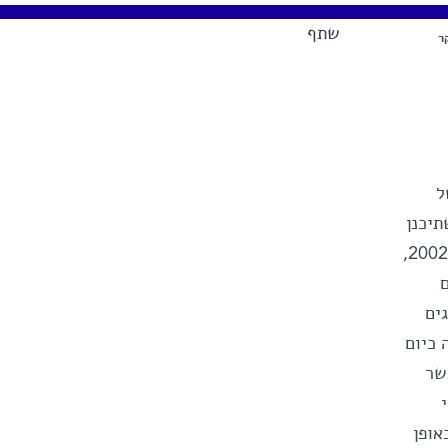
שתף
ר
ל
תיכנן
האדריכל משה צור בשנת 2002,
ים
 כיום
שר
אופן