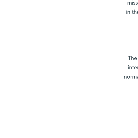
miss
in t
The 
inte
norma