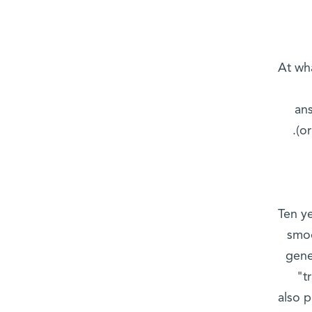
At wh
an
(or
Ten ye
smoo
gene
"t
also p