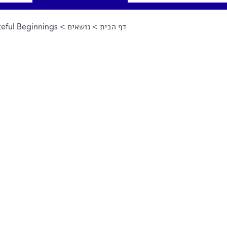
דף הבית
>
נושאים
>
eful Beginnings
הינך נמצא כאן