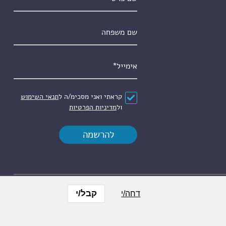
שם משפחה
אימייל
*
הסכם
*
קראתי ואני מסכימ/ה ל
תנאי השימוש
ול
מדיניות הפרטיות
קבל/י
דחה/י