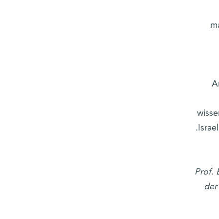
ma
A
wisse
Israe
Prof. 
der