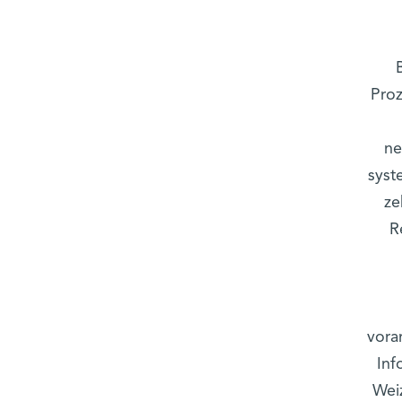
Proz
ne
syst
ze
R
vora
Inf
Wei