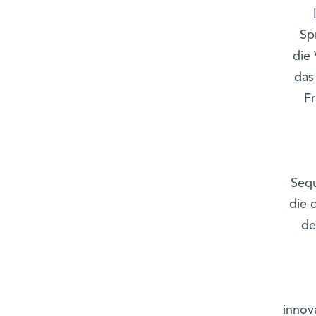
Sp
die
das
Fr
Sequ
die 
de
innov