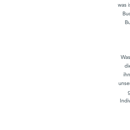
was 
Buc
Bu
Was
di
ih
unse
Indi