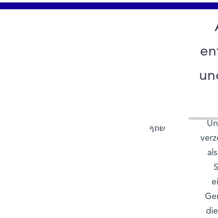
en
un
Un
שתף
verz
al
S
e
Gen
di