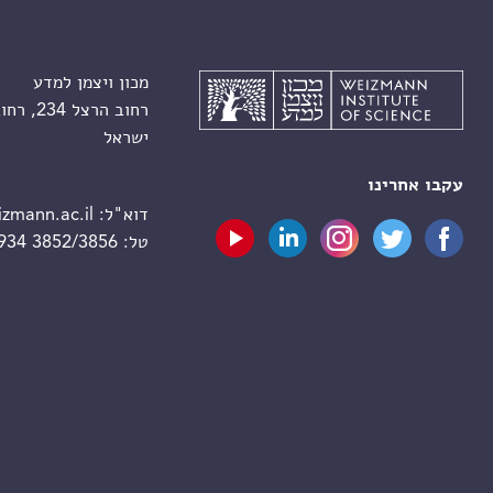
מכון ויצמן למדע
רחוב הרצל 234, רחובות 7610001
ישראל
עקבו אחרינו
דוא"ל:
zmann.ac.il
טל:
 934 3852/3856