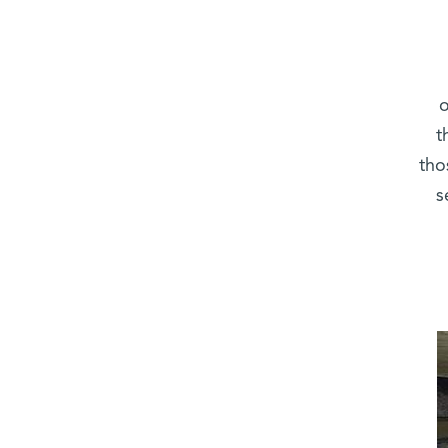
o
t
tho
s