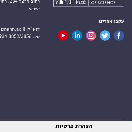
רחוב הרצל 234, רחובות 7610001
ישראל
עקבו אחרינו
דוא"ל:
zmann.ac.il
טל:
 934 3852/3856
הצהרת פרטיות