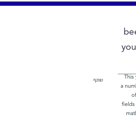
be
you
This
שתף
a numb
o
fields
mat