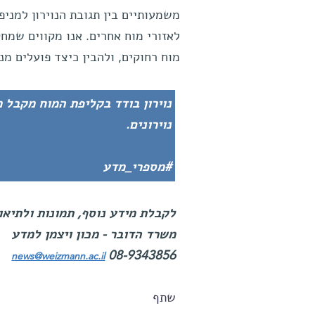
משמעותיים בין תגובת הנוירון למניפ
לאזורי מוח אחרים. אנו מקווים שמח
מוח רחוקים, ולהבין כיצד פועלים מנג
נוירונים.
#מספרי_מדע
לקבלת מידע נוסף, תמונות ולתיאום
משרד הדובר - מכון ויצמן למדע
08-9343856
news@weizmann.ac.il
שתף