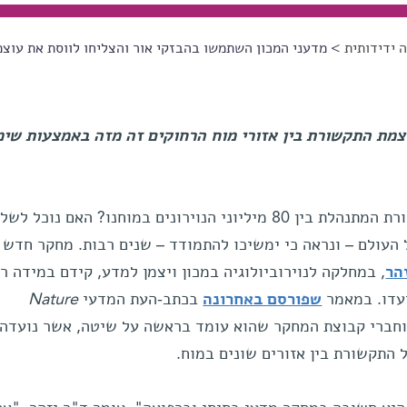
 ידידותית
> מדעני המכון השתמשו בהבזקי אור והצליחו לווסת את עוצמ
צמת התקשורת בין אזורי מוח הרחוקים זה מזה באמצעות שימ
האם נצליח אי-פעם להבין את התקשורת המתנהלת בין 80 מיליוני הנוירונים במוחנו? האם נ
העולם – ונראה כי ימשיכו להתמודד – שנים רבות. מחקר חדש
הר
, במחלקה לנוירוביולוגיה במכון ויצמן למדע, קידם במידה ר
עדו. במאמר
שפורסם באחרונה
בכתב-העת המדעי
Nature
וחברי קבוצת המחקר שהוא עומד בראשה על שיטה, אשר נועדה
התקשורת בין אזורים שונים במוח.