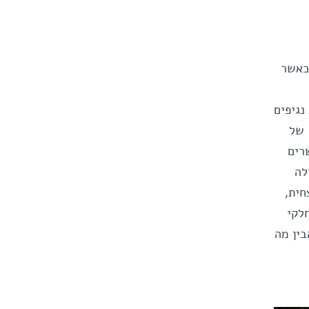
"כאשר
נגיפים
 של
רים
לה
חית,
לקי
ין מה