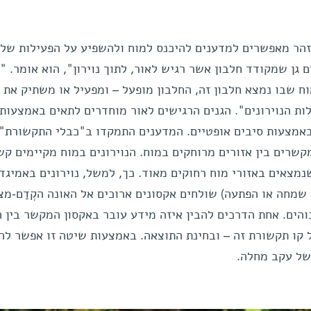
ר יזהר מאפשרים למדענים להיכנס למוח ולהשפיע על הפעילות של
ם גן שמקודד חלבון אשר רגיש לאור, לתוך נוירון", הוא אומר. 
ח שבו נמצא חלבון זה, החלבון מופעל – ומפעיל או משתיק את
לות הנוירונים". הגנים הרגישים לאור מוחדרים לתאים באמצעות 
אמצעות סיבים אופטיים. המדענים התמקדו ב"כבלי התקשורת"
מקשרים בין אזורים מרוחקים במוח. הנוירונים במוח מקיימים קש
שנמצאים באזורי מוח רחוקים מאוד. כך, למשל, נוירונים באמיגד
שמחה או הפתעה) שולחים אקסונים ארוכים אל האונה הקְדַם-מצ
הים. אחת הדרכים להבין איזה מידע עובר באקסון המקשר בין ח
קו תקשורת זה – ובחינת התוצאה. באמצעות שיטה זו אפשר להב
של עקב מחלה.