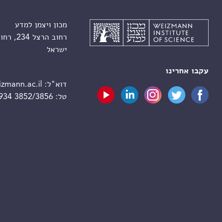
מכון ויצמן למדע
רחוב הרצל 234, רחובות 7610001
ישראל
עקבו אחרינו
דוא"ל:
zmann.ac.il
טל:
 934 3852/3856