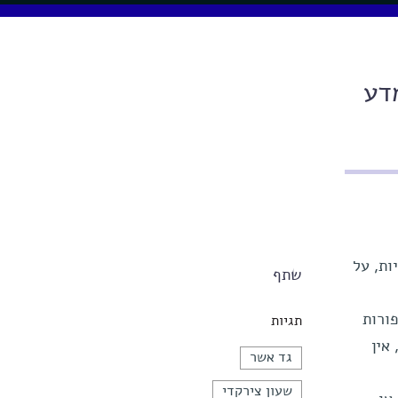
דע
ות, על
שתף
ורות
תגיות
אין
גד אשר
שעון צירקדי