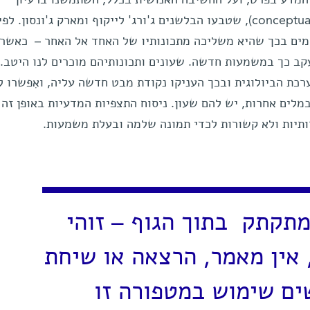
"המטפורה המושגית" (conceptual metaphor), שטבעו הבלשנים ג'ורג' לייקוף ומארק ג'ונסון.
חומים בכך שהיא משליכה מתכונותיו של האחד אל האחר – כאשר
קב כך במשמעות חדשה. שעונים ותכונותיהם מוכרים לנו היטב.
כת הביולוגית ובכך העניקו נקודת מבט חדשה עליה, ואִפשרו ל
במלים אחרות, יש להם שעון. ניסוח התצפיות המדעיות באופן זה 
רותיות ולא קשורות לכדי תמונה שלמה ובעלת משמעות.
מתקתק בתוך הגוף – זוהי
 אין מאמר, הרצאה או שיחת
ים שימוש במטפורה זו