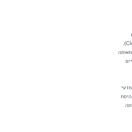
ז היא
שימשה את חסידי המהפכה המדעית ככלי רטורי ורעיוני מרכזי – העולם כשעון (Clockwork Universe).
מאותה
ים
מדעי
היסח
תה