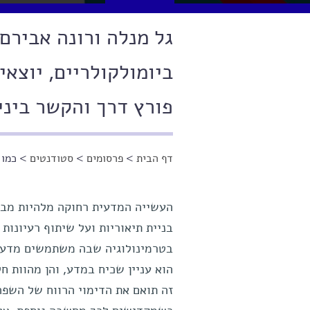
גל מנלה ורונה אבירם
ביומולקולריים, יוצא
פורץ דרך והקשר ביני
דף הבית
>
פרסומים
>
סטודנטים
> כמו 
הינך נמצא כאן
העשייה המדעית רחוקה מלהיות מבוס
בניית תיאוריות ועל שיתוף רעיונות
בטרמינולוגיה שבה משתמשים מדעני
הוא עניין שכיח במדע, והן מהוות 
זה תואם את הדימוי הרווח של השפה