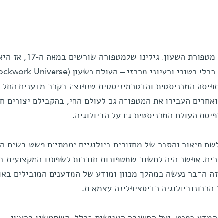
בתחילה, התחקנו אחר תולדותיה של מטפורת השעון. גילינו שלמטפורה שורשים במאה ה-17, א
תפיסה המכניסטית והדטרמיניסטית שנפוצה בקרב מדענים החל 
ואחרים העבירו את המטפורה גם לעולם החי, בהקבילם יצורים חי
יסת העולם המכניסטית גם על הביולוגיה.
שם תיאור והסבר של מחזורים ביולוגיים יממתיים פשט בשיח ה
ים. אפשר היה לחשוב שמטפורות חודרות לשפתנו המקצועית ב
זה הדבר נעשה במהלך מכוון ומודע של המדענים המובילים באו
כרונוביולוגיה כדיסציפלינה עצמאית.
המדע בפרט, ועל החשיבה האנושית בכלל, השתמשנו ברעיון