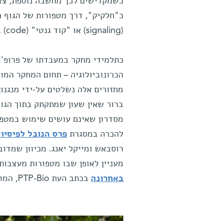
כשמקדישים לכך מחשבה נוספת, צצו
כ"חלקיק", דרך מטפורות של הגוף 
(signaling) או "קוד גנטי" (code) בביולוגיה מולקולרית.
כתלמידי מחקר במעבדתו של פרופ'
מחזורים אלה נשלטים על-ידי מנגנון 
ברור שאין שעון שמתקתק בתוך הגוף 
מסדרון שאינם עושים שימוש במטפורה
להכרה במסגרת
פרס הנובל לפיסיולוג
רוסבאש ומייקל יאנג. מכיוון שמדו
מעניין לאופן שבו מטפורות מעצבות
באחרונה
בכתב העת PTP-Bio, המוקדש לפילוסופיה של הביולוגיה.