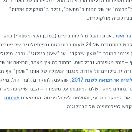
ת מטפורות מדעיות מכל פינה: החל במטפורות של האור כ"גל" 
כ"מכונה" או של המוח כ"מחשב", וכלה ב"מולקולת איתות"
גד אשר
, אנחנו מבלים לילות כימים (במובן הלא-מטפורי) בחקר
הכרונוביולוגיה – תחום המחקר המוקדש למחזורים של 24 שעות בהתנהגות ובפיסיולוגיה של 
פנימי המוכר כ"שעון צירקדי" או "שעון ביולוגי". והרי, מילולי
– זוהי מטפורה. ובכל זאת, בתחום זה אין מאמר, הרצאה או שי
 זו. גילויים על אודות מנגנון הפעולה של אותו "שעון" אף זכו
יה או רפואה לשנת 2017
, שהוענק לחוקרים ג'פרי הול, מייק
בר בתחום מחקר שלם המתבסס על מטפורה – הבנו שיש פה מקרה
 את המחקר המדעי, והחלטנו לצלול פנימה. הממצאים
פורסמו