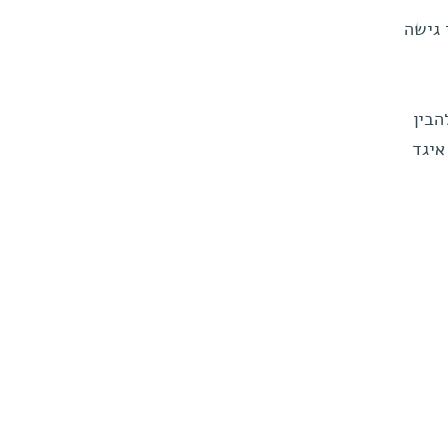
 לפי גישה
הבין
איגד