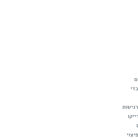
ם
די
רגישות
ייקו
יצוי