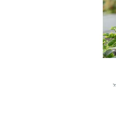
כתה בפרס בירנשטיל הבין-לאומי לשנת 2021 על