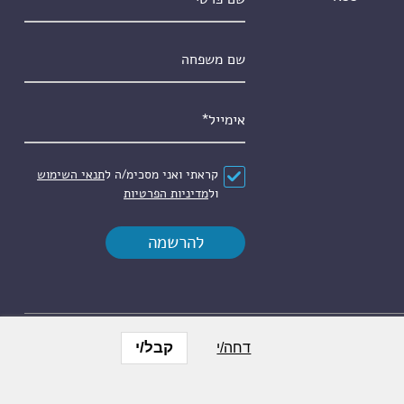
שם משפחה
אימייל
*
הסכם
*
קראתי ואני מסכימ/ה ל
תנאי השימוש
ול
מדיניות הפרטיות
קבל/י
דחה/י