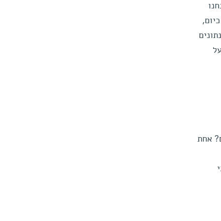
חנו
יום,
תונים
על
? אחת