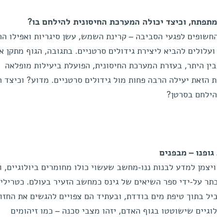
ומתפתח, וכיצד יכולה המערכת החיסונית להילחם בו?
חשופים לפגעי הסביבה – קרינת השמש, עשן סיגריות ואפילו הח
ועלולים להביא ליצירת גידולים סרטניים. בתגובה, הגוף מתקן א
בין היתר, בעזרת המערכת החיסונית, הפועלת ביעילות מופלאה
הזאת יעילה הרבה פחות מול גידולים סרטניים. מדוע? וכיצד 
הילחם בסרטן?
גופנו – מבפנים
ממכון ויצמן למדע לבנות ננו-מחשב שעשוי כולו מחומרים ביולוגיים, ו
תר על-ידי ספר השיאים של גינס כמחשב הזעיר בעולם. כטריליו
יל בתוך טיפת מים בודדת, ובעתיד הם צפויים להגשים את החזו
וגיים שישוטטו בגוף האדם, יזהו מצבי סכנה – כמו זיהומים