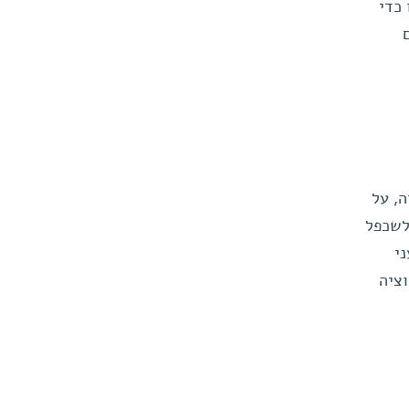
כדי
ה, על
לשכפל
 מדעני
וציה