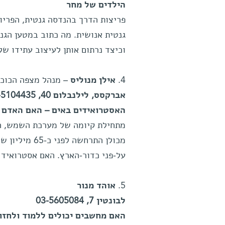
הילדים של מחר
פריצות הדרך בהנדסה גנטית, הפריו
גנטית אנושית. מה כתוב במטען הגנט
וכיצד נרתום אותן לעיצוב עתידו של
4.
אילן מנוליס
– מנהל מצפה הכוכב
אברקסס, לילנבלום 40, 03-5104435
האסטרואידים באים – האם האדם י
מתחילת קיומה של מערכת השמש, הת
על-פני כדור-הארץ. האם אסטרואיד 
5.
אוהד מנור
לבונטין 7, 03-5605084
האם מחשבים יכולים ללמוד ולחזו