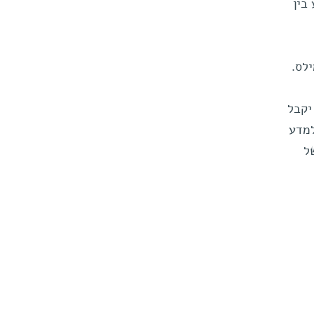
בין
לס.
יקבל
 למדע
ל