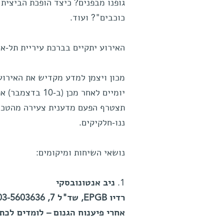
גופנו מבפנים? כיצד הופכת הביצית
כוכבים"? ועוד.
האירוע יתקיים בברכת עיריית תל-א
מכון ויצמן למדע מקדיש את האירוע 
יומיים לאחר מכ
תצטרף הפעם מדענית צעירה מהטכניו
ננו-חלקיקים.
נושאי השיחות ומיקומים:
1.
ניב אנטונובסקי
רדיו EPGB, שד"ל 7, 03-5603636
אחרי פיענוח הגנום – לומדים לכת