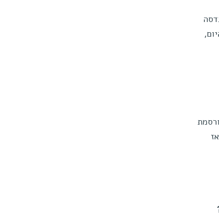
דסה
ום,
ורסמת
נים שחיו אז