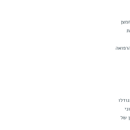
מצן
ת
הרפואה
גודלו
ני
ן של