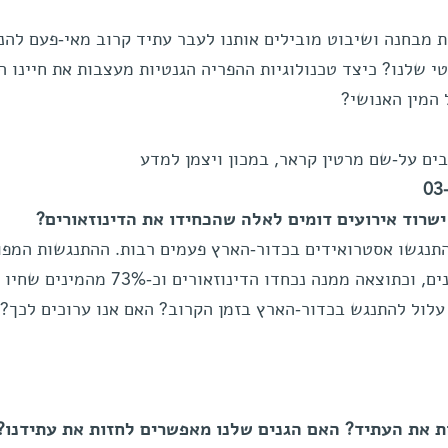
ת מבחנה ושיבוט מובילים אותנו לעבר עתיד קרוב מאי-פעם להנ
י שלנו? כיצד טכנולוגיות ההפריה הגנטיות מעצבות את חיינו הי
 המין האנושי?
ים על-שם מרטין קראר, במכון ויצמן למדע
שרוד אירועים דומים לאלה שהכחידו את הדינוזאורים?
נגשו אסטרואידים בכדור-הארץ פעמים רבות. ההתנגשות המפ
מכולן התרחשה לפני כ-65 מיליון שנים, וכתוצאה ממנה נכחדו הדינוזאורים וכ-73% מהמי
עלול להתנגש בכדור-הארץ בזמן הקרוב? האם אנו ערוכים לכך?
ת את העתיד? האם הגנים שלנו מאפשרים לחזות את עתידנו?