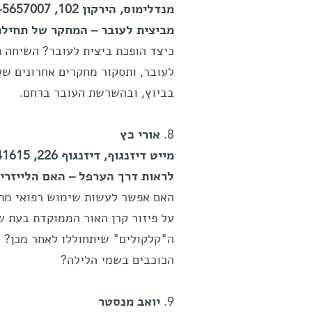
מנדלימוס, הירקון 102, 054-5657007
מביצית לעובר – המחקר של תחילת
כיצד הופכת ביצית לעובר? השיחה 
לעובר, ותסקור מחקרים אחרונים של
בביוץ, ובהשרשת העובר ברחם.
8.
אורי כץ
מייט דיזנגוף, דיזנגוף 226, 03-5241615
לראות דרך הערפל – האם הלייזרי
האם אפשר לעשות שימוש רפואי מתקד
על פיזור קרן האור הממוקדת בעת 
ה"קלקולים" שיתחוללו לאחר מכן? ו
הכוכבים בשמי הלילה?
9.
יואב מנסטר