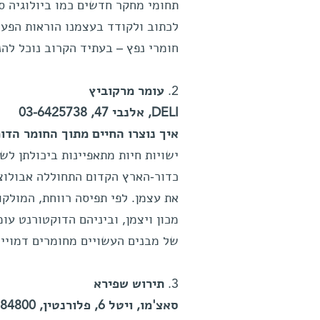
תחומי מחקר חדשים כמו ביולוגיה 
לכתוב ולקודד בעצמנו הוראות הפעל
חומרי נפץ – בעתיד הקרוב נוכל לה
2.
עומר מרקוביץ
DELI, אלנבי 47, 03-6425738
איך נוצרו החיים מתוך החומר הדו
ישויות חיות מתאפיינות ביכולתן לש
כדור-הארץ הקדום התחוללה אבולוצי
מכון ויצמן, וביניהם הדוקטורנט ע
של מבנים העשויים מחומרים דמויי 
3.
תירוש שפירא
סאצ'מו, ויטל 6, פלורנטין, 052-3284800