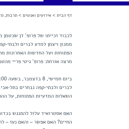
דף הבית
>
אירועים ואנשים
>
תרבות, מד
הינך נמצא כאן
לכבוד זכייתו של פרופ' דן שכטמן מ
ממכון ויצמן למדע לברים ולבתי-קפה
הפתוחות ועל החדשות האחרונות מח
מרצה אורחת: פרופ' גיטי פריי מהטכ
לברים ולבתי-קפה נבחרים בתל-אביב,
השאלות המדעיות הפתוחות, על ההתר
האם אסטרואיד עלול להתנגש בכדור
החיים? האם אפשר – והאם נעז – לה