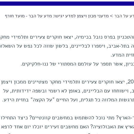
ע על הבר
> מדעני מכון ויצמן למדע יגישו: מדע על הבר - מועד חורף
הטכניון בפרס נובל בכימיה, יצאו חוקרים צעירים ותלמידי מחקר
 בתל-אביב, ויספרו לבליינים, בלשון שווה לכל נפש על השאלות
זית המדע.
ניון, אשר תספר על עולמם המסתורי של ננו-חלקיקים.
ביום חמישי, 8 בדצמבר, בשעה 20:00, יצאו חוקרים צעירים ותלמידי מחקר מצטיינים ממכון וי
 וישוחחו עם הבליינים, באופן לא רשמי ובשפה ידידותית, על
גשות המלווה כל תגלית, ועל החיים "על הקצה" בחזית הידע.
-הארץ? מתי נוכל להשתמש במחשבים קוונטיים? כיצד התחילו
איץ את האבולוציה? האם מחשבים זעירים יוכלו יום אחד לרפא 