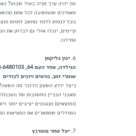
מה יהיה ערך מניה בעוד שבוע? האם
מאמינים שהתשובה לכל אחת מהשאלו
נוכל לנסות ללמד מחשב לחזות תוצא
קיימים, יוכלו אולי גם לבדוק את הג
עתידנו.
6.
ינון גליקמן
הגילדה, אחד העם 64, 054-6480103
שומרי זמן, נווטים ויונים לכודים
כיצד יודע השעון הדובר מה השעה? 
מאבני הבניין החשובות של הטכנולו
(ומוצאים) מנגנונים יציבים יותר ו
המודלים שמתארים את המציאות הפי
7.
יעל שחר פומרנץ