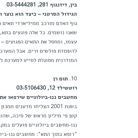
בין, דיזנגוף 281, 03-5444281
הגידול הסרטני – כיצד הוא נוצר 
גוף האדם מורכב ממיליארדי תאים ה
שאנו נושמים. כל אלה פוגעים בתא, 
עצמו, ומחסל את התאים הפגועים – 
להשמדת פולשים זרים. אבל המערכת 
המודרנית מסוגלת לסייע למערכת ל
10.
תום רן
רוטשילד 12, 03-5106430
מחשבים ננו-ביולוגיים שירפאו את 
בשנת 2001 הצליחו מדענים 
קטן פי מיליון מראש של סיכה, שהוכ
ננו-מחשבים ביולוגיים פועלים במקב
"רופא בתוך התא": מחשבים ננו-ביול