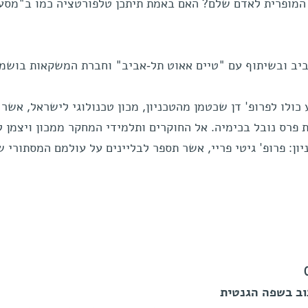
 המופרית לאדם שלם? האם באמת תיתכן טלפורטציה כמו ב"מסע 
ביב ובשיתוף עם "טיים אאוט תל-אביב" וחברת המשקאות בושמי
כולו לפרופ' דן שכטמן מהטכניון, מכון טכנולוגי לישראל, אשר 
ן (ב-10 בדצמבר) את פרס נובל בכימיה. אל החוקרים ותלמידי המחקר ממכון ויצמן
ן: פרופ' גיטי פריי, אשר תספר לבליינים על עולמם המסתורי ש
וב בשפה הגנטית