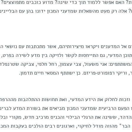
ת? האם אפשר ללמוד תוך כדי שינה? מדוע כוכבים מתפוצצים? 
? אלה רק מעט מהשאלות שמדעני המכון ידונו בהן עם הבליינים
 אל המדענים ויקראו מיצירותיהם, אשר מתכתבות עם נושאי ה
וכן המדעי, גם התייחסות לקשר ולזיקה בין מדע לשירה בפרט, ו
משתתפים: אגי משעול, צבי עצמון, רחל חלפי, צביקה שטרנפלד,
, וריקי רפופורט-פריזם. כן ישתתף המסאי חיים תדמון.
 וזכות לחלוק את הידע המדעי, ואת תחושות ההתלהבות מההרפת
ו הפעם הרביעית שמדעני המכון מביאים את בשורת המדע לברים
דהד, ששינה את הרגלי הבילוי והכניס מרכיב חדש, מקורי ובלת
הבר" מהווה מודל לחיקוי, וארגונים רבים הולכים בעקבות המכו