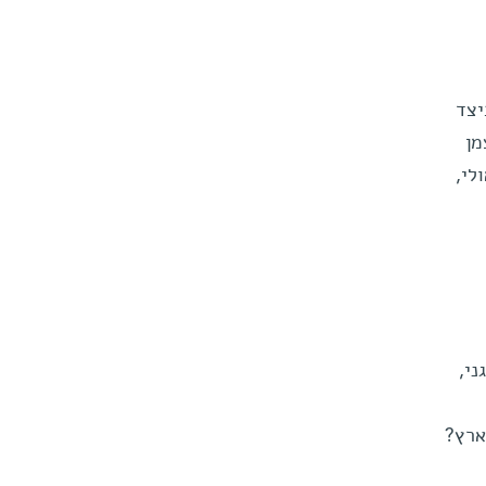
יצד
מן
לי,
ני,
ארץ?