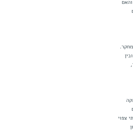
והאם
מחקר.
בין
קה
י צפוי
ן