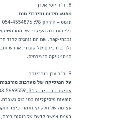
8. ד"ר יוסי אלרן
מפגש חידות וחידודי מוח
תומס – הירקון 98;
054-4554876
כלי העבודה העיקרי של המתמטיקאים
ובבתי-קפה. שם הם נוהגים לחוד חיד
נלך בדרכיהם של קונווי, ארדש וחבר
המתמטיקה היצירתית.
9. ד"ר ערן בוכבינדר
על הפיסיקה של מערכות מורכבות:
אוויטה בר – יבנה 31;
03-5669559
תופעות פיסיקליות כמו כוס נשברת,
עצומה של חלקיקי חומר. כיצד חוקר
באמת אפשר לדעת על כוסות בירה, 