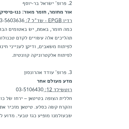
2. פרופ' ישראל בר-יוסף
אור מחומר, חומר מאור: ננו-פיסיק
רדיו EPGB - שד"ל 7;
3-5603636
כמה חומר, באמת, יש באטומים הבוני
תהליכים אלה עשויים לקדם טכנולוגי
לפיתוח משאבים, ודיקן לענייני חינו
לפיתוח אלקטרוניקה קוונטית.
3. פרופ' עודד אהרונסון
מדע מעולם אחר
רוטשילד 12;
03-5106430
חללית הצופה בטיטאן – ירחו של כוכ
והקרח קשה כסלע. טיטאן מזכיר את כ
שבעולמנו מופיע כגז טבעי. מדוע ל