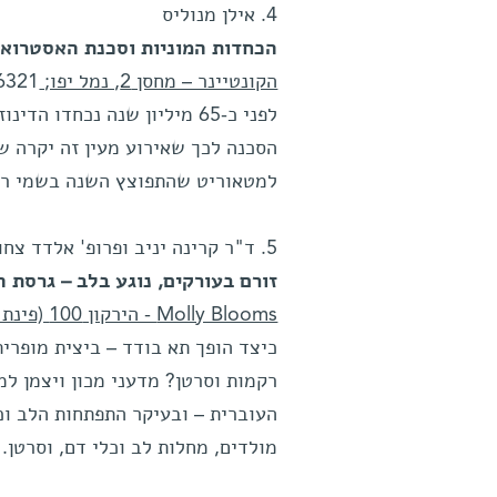
4. אילן מנוליס
הכחדות המוניות וסכנת האסטרואי
הקונטיינר – מחסן 2, נמל יפו;
6321
הסכנה לכך שאירוע מעין זה יקרה שו
למטאוריט שהתפוצץ השנה בשמי רו
5. ד"ר קרינה יניב ופרופ' אלדד צחור
זורם בעורקים, נוגע בלב – גרסת ה
Molly Blooms - הירקון 100 (פינת מנדלי מוכר ספרים);
כיצד הופך תא בודד – ביצית מופרי
רקמות וסרטן? מדעני מכון ויצמן ל
העוברית – ובעיקר התפתחות הלב וכ
מולדים, מחלות לב וכלי דם, וסרטן.