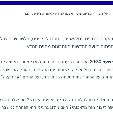
ע על הבר
> מדעני מכון ויצמן למדע יגישו: מדע על הבר
יגיעו ל-61 ברים ובתי-קפה נבחרים בתל-אביב, ויספרו לבליינים, בלשון שווה לכ
פתוחות ועל החדשות האחרונות מחזית המדע
. עשרות מדענים בכירים ותלמידי מחקר מצטיינים 
ו ל-61 ברים ובתי-קפה נבחרים בתל-אביב, וישוחחו עם הבליינים, באופן לא רשמי
וחות, על ההתרגשות המלווה כל תגלית, ועל החיים "על הקצה" 
ם מחשבים יוכלו לחזות שינויים באופנת הלבוש? מה יעלה בגורל
ר ליצור מוח מלאכותי? האם מיזוג גרעיני הוא הפתרון למשבר