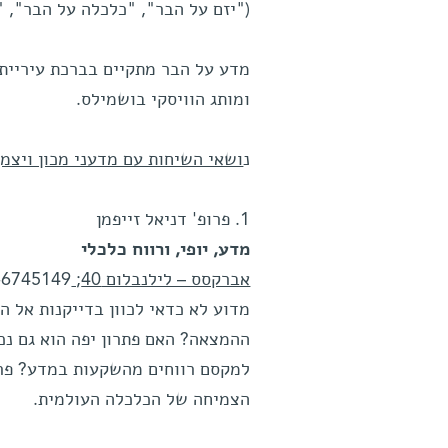
("יזם על הבר", "כלכלה על הבר", "
מדע על הבר מתקיים בברכת עיריית 
ומותג הוויסקי בושמילס.
נ
ושאי השיחות עם מדעני מכון ויצמן 
1. פרופ' דניאל זייפמן
מדע, יופי, ורווח כלכלי
אברקסס – לילנבלום 40;
-6745149
מדוע לא כדאי לכוון בדייקנות אל 
ההמצאה? האם פתרון יפה הוא גם נכ
למקסם רווחים מהשקעות במדע? פרופ'
הצמיחה של הכלכלה העולמית.