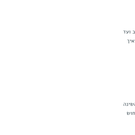
 ועד
איך
שינה
חוש