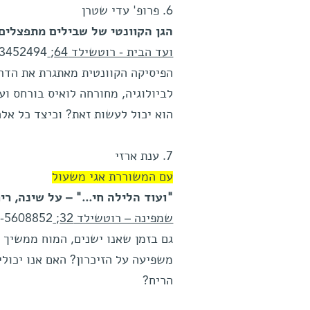
6. פרופ' עדי שטרן
הגן הקוונטי של שבילים מתפצלים
ועד הבית - רוטשילד 64;
-3452494
הפיסיקה הקוונטית מאתגרת את הדרך
לביולוגיה, מחורחה לואיס בורחס וע
הוא יכול לעשות זאת? וכיצד כל אל
7. ענת ארזי
עם המשוררת אגי משעול
"ועוד הלילה חי..." – על שינה, ריח
שמפינה – רוטשילד 32;
-5608852
גם בזמן שאנו ישנים, המוח ממשיך 
משפיעה על הזיכרון? האם אנו יכול
הריח?