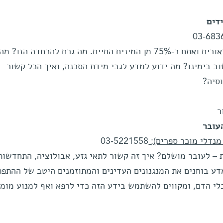
דים
03-683
לפני כ-65 מיליון שנה נכחדו הדינוזאורים ואתם כ-75% מן המינים החיים. מה גרם להכחדה הזו? מה
ב בימינו? מה ידוע למדע לגבי מידת הסכנה, ואיך הכל קשור
סיה?
עובר
03-5221558
ת – לעובר מושלם? איך זה קשור לתאי גזע, אבולוציה, התחדשות
מדע בוחנים את המנגנונים העדינים והמתוזמנים היטב של ההתפ
לי הדם, ומקווים להשתמש בידע הזה כדי לרפא ואף למנוע מומי