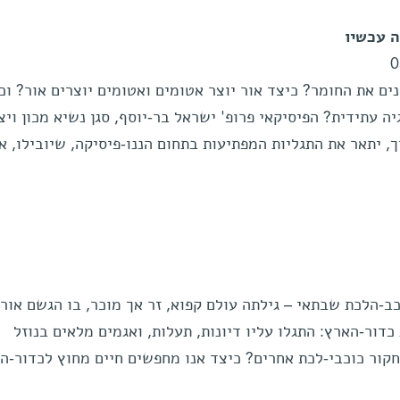
ה עכשיו
0
ם את החומר? כיצד אור יוצר אטומים ואטומים יוצרים אור? וכ
ה עתידית? הפיסיקאי פרופ' ישראל בר-יוסף, סגן נשיא מכון ויצ
ך, יתאר את התגליות המפתיעות בתחום הננו-פיסיקה, שיובילו, או
ב-הלכת שבתאי – גילתה עולם קפוא, זר אך מוכר, בו הגשם אורג
דור-הארץ: התגלו עליו דיונות, תעלות, ואגמים מלאים בנוזל
חקור כוכבי-לכת אחרים? כיצד אנו מחפשים חיים מחוץ לכדור-ה