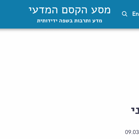
מסע הקסם המדעי
En
מדע ותרבות בשפה ידידותית
י
09.03