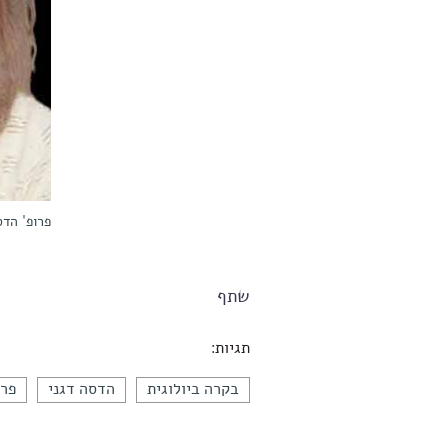
פרופ' הדס
שתף
תגיות:
בקרה ביולוגית
הדסה דגני
פרס