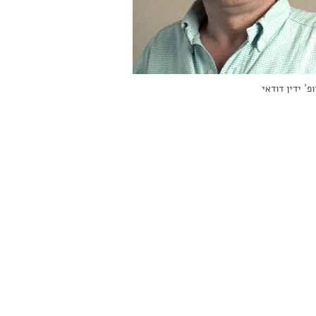
פ' ידין דודאי