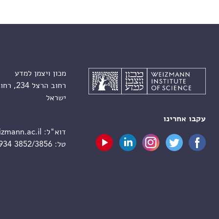
מכון ויצמן למדע
רחוב הרצל 234, רחובות 7610001
ישראל
עקבו אחרינו
דוא"ל:
zmann.ac.il
טל:
 934 3852/3856