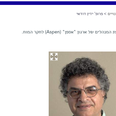
ויים
> פרופ' ידין דודאי
 של ארגון "אספן" (Aspen) לחקר המוח.