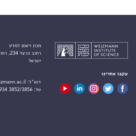
מכון ויצמן למדע
רחוב הרצל 234, רחובות 7610001
ישראל
עקבו אחרינו
דוא"ל:
zmann.ac.il
טל:
 934 3852/3856