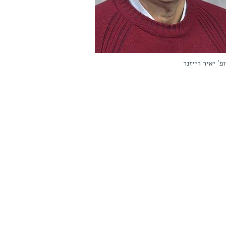
פ' יאיר רייזנר