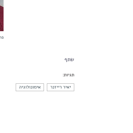
פרו
שתף
תגיות:
יאיר רייזנר
אימונולוגיה