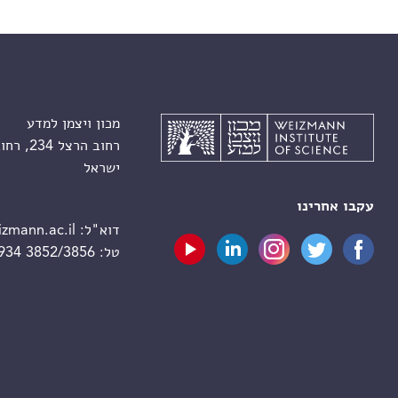
מכון ויצמן למדע
רחוב הרצל 234, רחובות 7610001
ישראל
עקבו אחרינו
דוא"ל:
zmann.ac.il
טל:
 934 3852/3856