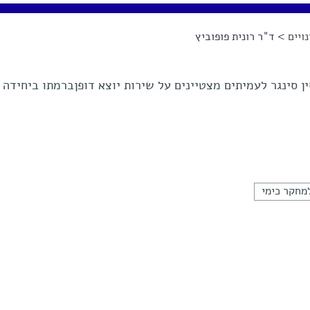
ויים
> ד"ר רונית פופוביץ
ן סינגר לעמיתים מצטיינים על שירות יוצא דופןברמתו ביחידה
מחקר כימי