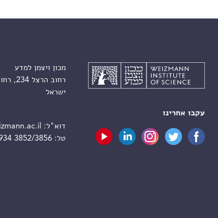
מכון ויצמן למדע
רחוב הרצל 234, רחובות 7610001
ישראל
עקבו אחרינו
דוא"ל:
zmann.ac.il
טל:
 934 3852/3856