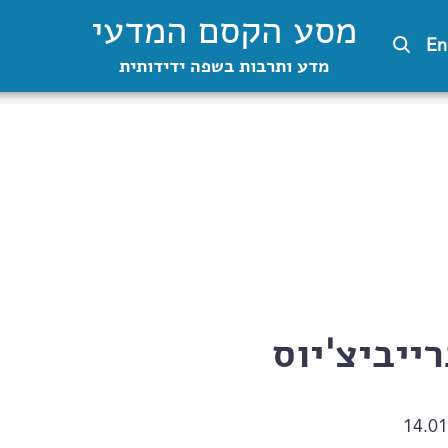
מסע הקסם המדעי
En
מדע ותרבות בשפה ידידותית
ייביצ'יוס
14.01