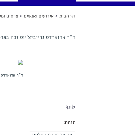
דף הבית
>
אירועים ואנשים
>
פרסים ומינ
הינך נמצא כאן
ד"ר אדוארדס נרייביצ'יוס זכה בפר
ד"ר אדוארדס נ
שתף
תגיות:
אדוארדס נרייביצ'יוס