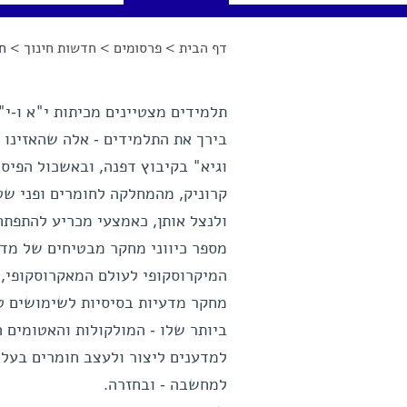
דף הבית
>
פרסומים
>
חדשות חינוך
> חו
הינך נמצא כאן
תלמידים מצטיינים מכיתות י"א ו-י"
בירך את התלמידים - אלה שהאזינו 
וגיא" בקיבוץ דפנה, ובאשכול הפיס
קרוניק, מהמחלקה לחומרים ופני שט
ולנצל אותן, כאמצעי מכריע להתפתחו
מספר כיווני מחקר מבטיחים של מדע
המיקרוסקופי לעולם המאקרוסקופי, בי
מחקר מדעיות בסיסיות לשימושים טכ
ביותר שלו - המולקולות והאטומים 
למדענים ליצור ולעצב חומרים בעלי 
למחשבה - ובחזרה.