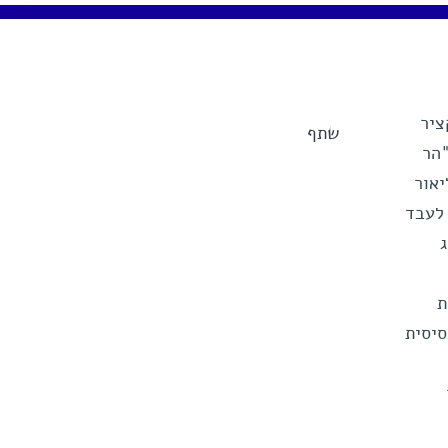
ציר
שתף
"הר
יאור
 לעבד
ת
סיסית