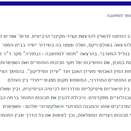
מר למחשבה
ב הוזמנו להאזין להרצאת קציר-מקינני הרביעית. פרופ' אפרים ק
להרצאה באולם ויקס, ואלה שצפו בה בשידור ישיר בבית-הספר 
 בגליל המערבי. בהרצאה "חומר למחשבה - ובחזרה" סקר ד"ר ל
ח במכון, את החשיבות של חקר תכונות החומרים ואת האפשרות
ת המין האנושי מעידן האבן ועד "עידן הסיליקון". בהמשך הציג
 החומרים המודרני, המשמש מקום מפגש ייחודי בין העולם
ן תיאוריות פיסיקליות מודרניות לכימיה הניסיונית, ובין שאלו
נולוגיים מתקדמים. היכולת להבין את תכונות החומר ברמה הב
המרכיבים אותו והמבנה המרחבי והאלקטרוני שלהם - מאפשרת
תכונות רצויות ומופלאות, וכך לעשות את כל הדרך שבין החומר