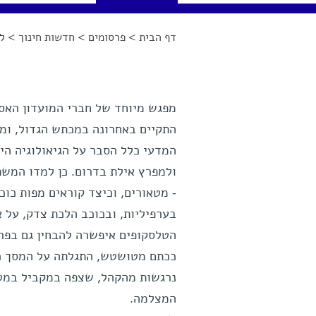
דף הבית
>
פרסומים
>
חדשות חינוך
> לת
הינך נמצא כאן
מפגש מיוחד של חברי המועדון האסט
המדעי כלל הסבר על הגיאולוגיה ה
ולמפרץ אילת בדרום. כן למדו המשתת
- מטאורים, וכיצד קוראים מפות כוכ
בערפיליות, ובכוכב הלכת צדק, על 
הטלסקופים איפשרה להבחין גם בפרט
ככתם מטושטש, התגלתה על המסך כט
נרגשות מהקהל, שצפה במקביל במטר
המצלמה.