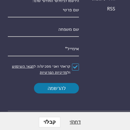
הירשמו לניוזלטר החודשי שלנו:
שם פרטי
RSS
שם משפחה
אימייל
*
הסכם
*
קראתי ואני מסכימ/ה ל
תנאי השימוש
ול
מדיניות הפרטיות
קבל/י
דחה/י