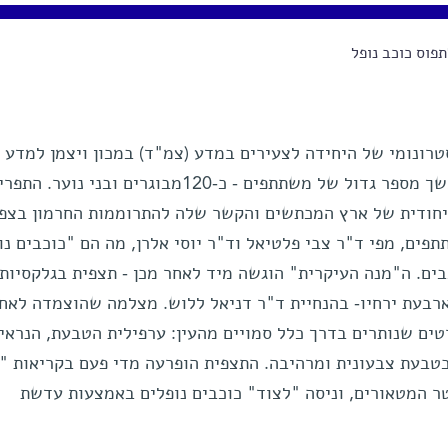
פוס כוכב נופל
רונומי של היחידה לצעירים במדע (צמ"ד) במכון ויצמן למדע
התקיים באחרונה במכתש הגדול, ומשך מספר גדול של משתתפים - כ-120מבוגרים ובני נוער. ה
ייחודית של ארץ המכתשים והקשר שלה להתרוממות החרמון בצפו
פים, מפי ד"ר צבי פלטיאל וד"ר יוסי אלרן, מה הם "כוכבים נו
בים. ה"מנה העיקרית" הוגשה מיד לאחר מכן - תצפית בגלקסיות,
ארבעת ירחיו- בהנחיית ד"ר דניאל ללוש. מצלמה שהוצמדה לאח
ים שנותרים בדרך כלל סמויים מהעין: ערפילית הטבעת, הנראית
בעת צבעונית ומרהיבה. התצפית הופרעה מדי פעם בקריאות "ו
 המטאורים, וניסה "לצוד" כוכבים נופלים באמצעות עדשת