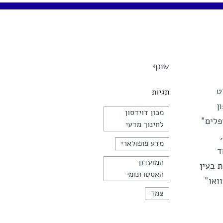
שתף
תפריט
תגיות
ן
מכון דוידסון
פלים"
לחינוך מדעי
מדע פופולארי
ד
המועדון
 בעין
האסטרונומי
ואו"
צמד