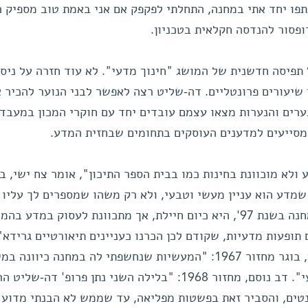
ו יחד אתי במחנה, התחלתי לפקפק אם אני באמת טוב מספיק כ
ופסור להנדסה חקלאית בטכניון.
פיסה חדשנית של המושג "חינוך מדעי". לא עוד חזרה על ניסו
שיעורים פרונטליים. דה-שליט רצה לאפשר לבני הנוער להכיר 
רים והנערות מצאו עצמם עובדים יחד עם חוקרי המכון במעבדו
סייעים למדענים העוסקים בתחומים שבחזית המדע.
ולא מוכוונת בחינות כמו בבית הספר התיכון", אומר צח ישי, בו
ו לדעת שמדע הוא עניין מעשי וטבעי, ולא רק משהו שמספרים לך עליו
בכיתה". תמי גריזים, שהשתתפה במחנה בשנת 97', היא כיום חיילת, אך מתכוונת לעסוק במדע ב
 תופעות מדעיות, שקודם לכן הכרנו כעניינים תיאורטיים גרידא"
פרופ' צבי ליבנה ממכון ויצמן למדע, בוגר מחזור 1967: "המעשיות שנחשפתי לה במחנה כיוונה
רבה את החלטותי על עתידי המקצועי". דב נוסם, מחזור 1968: "בלילה השני נתן פרופ' דה-
נטים, והסביר זאת בפשטות מפליאה, עד שממש לא הבנתי מדוע 