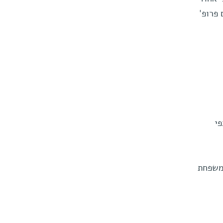
 פרופ'
שמשתתפי
 משפחת