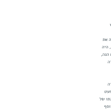
ה את
 היה
הגה,
ה
ה
כמעט
תו של
וסף