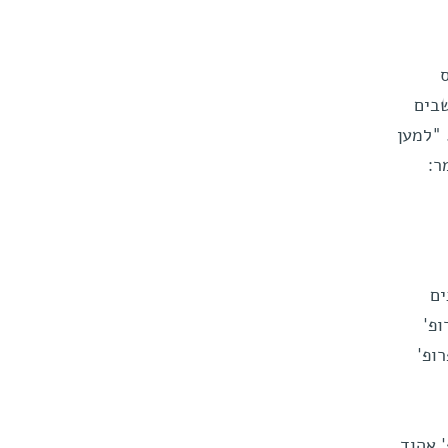
שבים
 "למען
ר:
ים
ופ'
רופ'
 אהוד