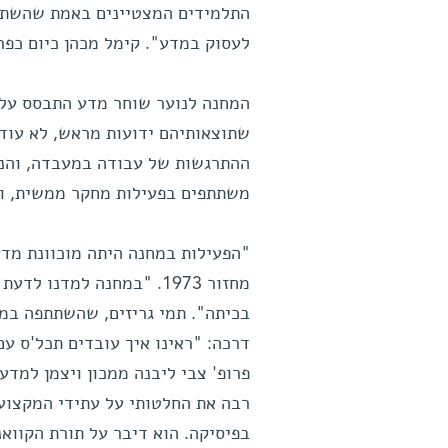
התלמידים המצטיינים באמת שהשתתפ
לעסוק במדע". קימל מכהן כיום כפר
המחנה לנוער שוחר מדע התבסס על ת
שתוצאותיהם ידועות מראש, לא עוד 
ההתרגשות של עבודה במעבדה, והנע
משתתפים בפעילות מחקר ממשית, ומ
"הפעילות במחנה היתה מוכוונת מדע 
מחזור 1973. "במחנה למדנ
דרכה: "ראינו איך עובדים תכל'ס עם
בפיסיקה. הוא דיבר על תורת הקווא