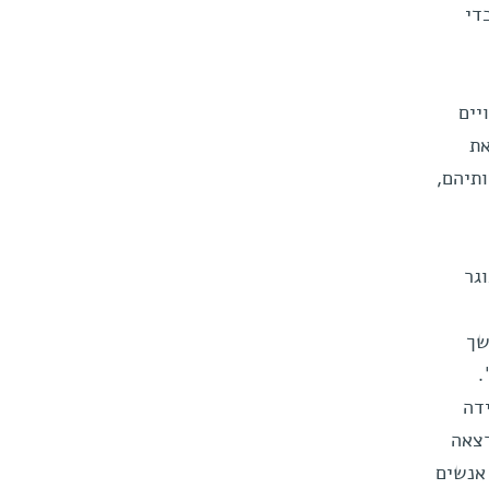
די
יים
את
תיהם,
גר
המשך
.
 במידה
שליט הרצאה
אנשים