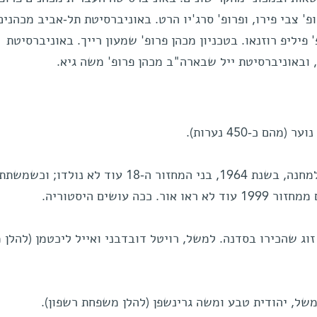
פ' צבי פירו, ופרופ' סרג'יו הרט. באוניברסיטת תל-אביב מכהנים
 פיליפ רוזנאו. בטכניון מכהן פרופ' שמעון רייך. באוניברסיטת
, ובאוניברסיטת ייל שבארה"ב מכהן פרופ' משה גיא.
* כשמשתתפי המחזור הראשון באו למחנה, בשנת 1964, בני המחזור ה-18 עוד לא נולדו; וכ
וג שהכירו בסדנה. למשל, רויטל דובדבני ואייל ליכטמן (להלן
משל, יהודית טבע ומשה גרינשפן (להלן משפחת רשפון).