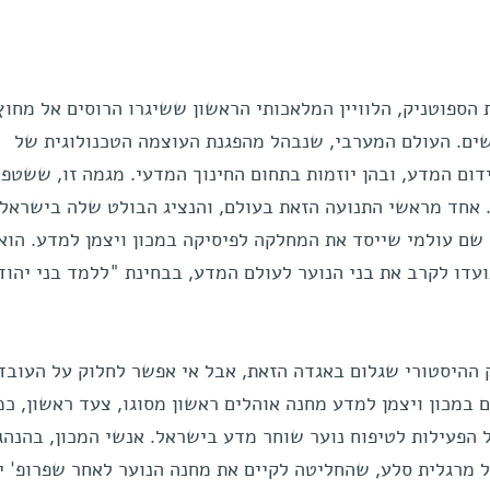
הספוטניק, הלוויין המלאכותי הראשון ששיגרו הרוסים אל מחוץ
ים. העולם המערבי, שנבהל מהפגנת העוצמה הטכנולוגית של
דום המדע, ובהן יוזמות בתחום החינוך המדעי. מגמה זו, ששטפ
 אחד מראשי התנועה הזאת בעולם, והנציג הבולט שלה בישראל,
 שם עולמי שייסד את המחלקה לפיסיקה במכון ויצמן למדע. הוא 
ועדו לקרב את בני הנוער לעולם המדע, בבחינת "ללמד בני יהוד
 ההיסטורי שגלום באגדה הזאת, אבל אי אפשר לחלוק על העובד
ת הקיץ של שנת 1964 הוקם במכון ויצמן למדע מחנה אוהלים ראשון מסוגו, צעד ראשון, 
הפעילות לטיפוח נוער שוחר מדע בישראל. אנשי המכון, בהנהג
מרגלית סלע, שהחליטה לקיים את מחנה הנוער לאחר שפרופ' י