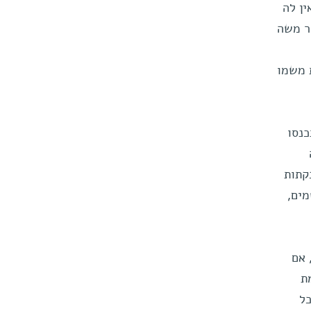
ין לה
ר משה
 משמו
תכנסו
וער המודרני, שהחליף בשנת 1993 את הבקתות
מים,
 אם
ת
תי עם כל