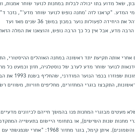
ן, שאל מדוע בתו יכולה לבלות במחנות לנוער שוחר אמנות, וא
מי המדע. "קראנו לזה 'מחנה נופש לנוער שוחר מדע'", נזכר ד"
רשפון, מנהל המחנה, ומי שהקים וניהל את היחידה לפעולות נוער במכון במשך 36 שנים מאז ועד
הרבה מדע, אבל אין כל כך הרבה נופש, והוצאנו את המלה הזאת
הפסח האחרונה, כ-36 שנים אחרי אותה תקיעת יתד ראשונה במחנה האוהלים ההיסטורי, ה
 המחנות והסדנאות לנוער שוחר מדע לערב של נוסטלגיה, חזון וכמעט כל מה
שביניהם. סביב השולחנות וליד התמונות שפוזרו בכפר הנ
שונות, התקבצו בוגרי המחזורים, מחליפים חוויות, משווים רש
א מעטים מבוגרי המחנות פנו בהמשך חייהם לכיוונים מדעיים,
רי מחנות שנות השישים), או בתחומי היישום בתעשייה המתקדמ
(בעיקר בוגרי מחנות שנות השבעים והשמונים). איתן קימל, בוגר מחזור 1968: "אחרי שנפגש