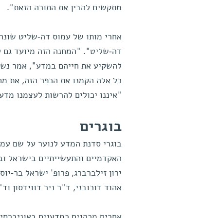
מתקשים להבין את התורה הזאת".
אחרי מותו של עמוס דה-שליט שונה
דה-שליט". "המחנה הזה מיועד גם ל
להשקיע את חייהם במדע", אמר נשיא
כל אלה הקמנו את הכפר הזה, את מחנ
"איננו יכולים להרשות לעצמנו מדע 
בוגרים
בוגרי סדנת המדע לנוער על שם עמו
האקדמיים והתעשייתיים בישראל ובעו
ירון זילברברג, פרופ' ישראל בר-יוסף
אהוד דוכובני, ד"ר ניר דווידסון וד"
אחרים מכהנים כמדענים באוניברסיט