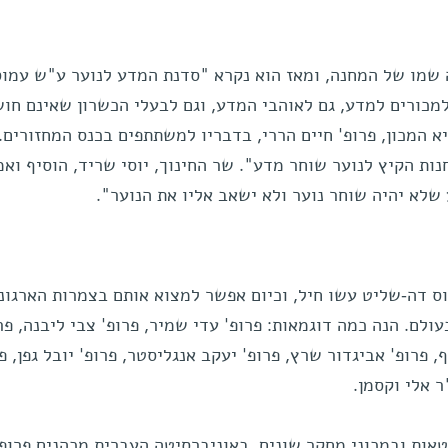
 שמו של המחנה, ומאז הוא נקרא "סדנת המדע לנוער ע"ש עמוס
מכורים למדע, גם לאוהבי המדע, וגם לבעלי הכשרון שאינם חו
 המכון, פרופ' חיים הררי, בדבריו למשתתפים בכנס המחזורים.
ות הקיץ לנוער שוחר מדע". שר החינוך, יוסי שריד, הוסיף ואמ
שלא יהיה שוחר נוער ולא ישאב אליו את הנוער".
ס דה-שליט עשו חיל, וכיום אפשר למצוא אותם בצמרות הארגונ
לם. הנה כמה דוגמאות: פרופ' עדי שמיר, פרופ' צבי ליבנה, פר
, פרופ' אביגדור שרץ, פרופ' יעקב אנגליסטר, פרופ' יובל גפן, פ
ר אלי וקסמן.
אות ובמכוני מחקר שונים. באוניברסיטה העברית מכהנים פרופ'