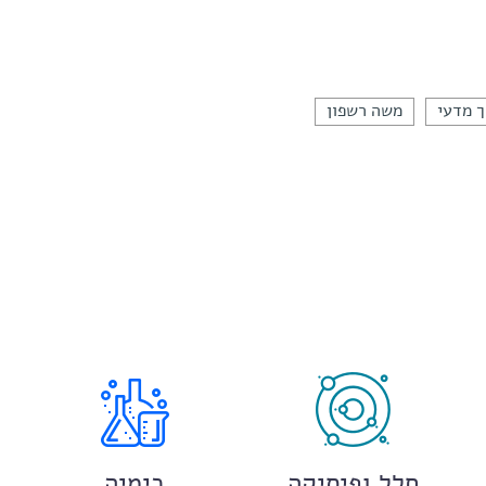
ך מדעי
משה רשפון
חלל ופיסיקה
כימיה