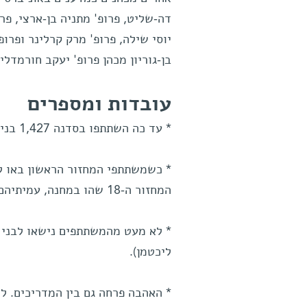
דה-שליט, פרופ' מתניה בן-ארצי, פרו
יוסי שילה, פרופ' מרק קרלינר ופרופ'
בן-גוריון מכהן פרופ' יעקב חורמדלי
עובדות ומספרים
* עד כה השתתפו בסדנה 1,427 בני נוער (מהם כ-450 נערות).
המחזור ה-18 שהו במחנה, עמיתיהם ממחזור 1999 עוד לא ראו אור. ככה עושים היסטוריה.
* לא מעט מהמשתתפים נישאו לבני ז
ליכטמן).
* האהבה פרחה גם בין המדריכים. ל