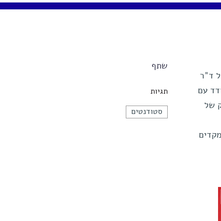
שתף
ל ד"ר
דד עם
תגיות
ק של
סטודנטים
ו ב-15 שעות - כשהוא מקדים