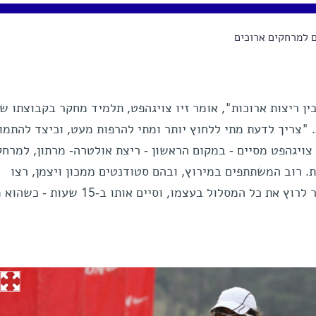
 למרחקים ארוכים
בין ריצות ארוכות", אומר זיו צויגהפט, תלמיד מחקר בקבוצתו ש
 "צריך לדעת מתי ללחוץ יותר ומתי להרפות מעט, וכיצד להתמו
צויגהפט מסיים - במקום הראשון - ריצת אולטרה- מרתון, למרח
רת. רוב המשתתפים במירוץ, ובהם סטודנטים ממכון ויצמן, רצו
בקבוצות שליחים, אבל צויגהפט בחר לרוץ את כל המסלול בעצמו, וסיים אות