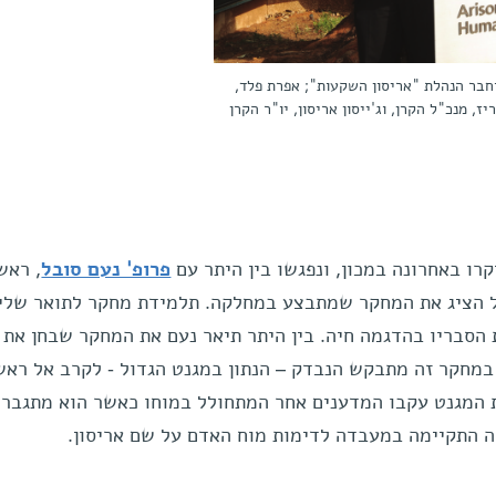
 וחבר הנהלת "אריסון השקעות"; אפרת פלד,
, מנכ"ל הקרן, וג'ייסון אריסון, יו"ר הקרן
קרו באחרונה במכון, ונפגשו בין היתר עם
פרופ' נעם סובל
, ראש
בל הציג את המחקר שמתבצע במחלקה. תלמידת מחקר לתואר שלי
הסבריו בהדגמה חיה. בין היתר תיאר נעם את המחקר שבחן את מ
מחקר זה מתבקש הנבדק – הנתון במגנט הגדול - לקרב אל ראש
המגנט עקבו המדענים אחר המתחולל במוחו כאשר הוא מתגבר 
ה התקיימה במעבדה לדימות מוח האדם על שם אריסון.