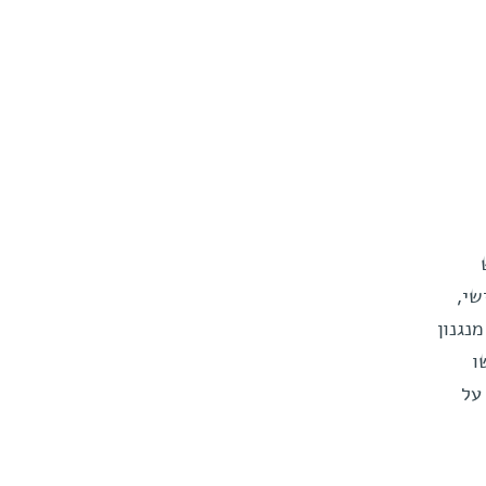
שי,
נגנון
ו
על