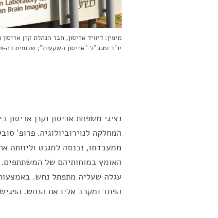
מימין: דיוויד אריסון, חבר הנהלת קרן אריסון
יו"ר ומנכ"ל "אריסון השקעות"; שלומית דה-פריז
נציגי משפחת אריסון וקרן אריסון בי
המחלקה לנוירוביולוגיה. פרופ' סו
ממעבדתו, נכנסה למגנט וליוותה את 
האומץ במוחותיהם של המשתתפים. ב
עגלה שעליה מתפתל נחש. באמצעות 
הפחד ומקרב אליו את הנחש. הפגיש