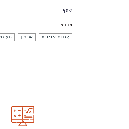
שתף
תגיות:
אגודת הידידים
אריסון
נועם ס