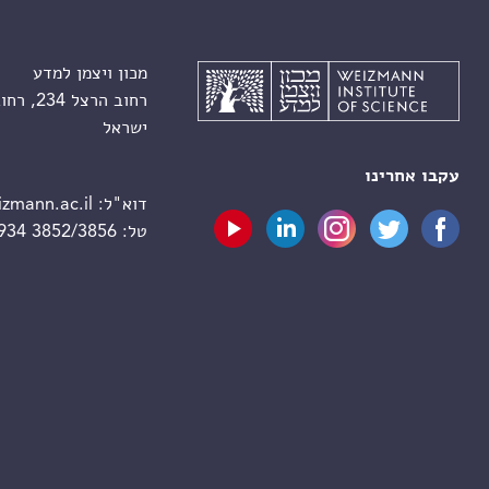
מכון ויצמן למדע
רחוב הרצל 234, רחובות 7610001
ישראל
עקבו אחרינו
דוא"ל:
zmann.ac.il
טל:
 934 3852/3856