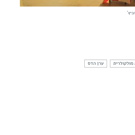
ביץ'
מולקולרית
ערן הדס