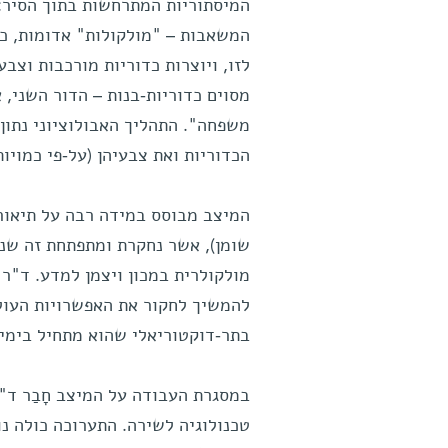
המיסתוריות המתרחשות בתוך הסיר: ל
המשאבות – "מולקולות" אדומות, כחו
לזו, ויוצרות כדוריות מורכבות וצב
מסוים כדוריות-בנות – הדור השני, 
משפחה". התהליך האבולוציוני נתון
הכדוריות ואת צבעיהן (על-פי כמויות
המיצב מבוסס במידה רבה על תיאוריה
שומן), אשר נחקרת ומתפתחת זה שני
מולקולרית במכון ויצמן למדע. ד"ר 
להמשיך לחקור את האפשרויות העולו
בתר-דוקטוריאלי שהוא מתחיל בימים
במסגרת העבודה על המיצב חָבַר ד"
טכנולוגיה לשירה. התערוכה כולה נו