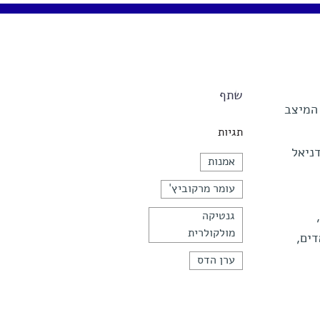
שתף
המיצב
תגיות
ניאל
אמנות
עומר מרקוביץ'
גנטיקה
מולקולרית
דים,
ערן הדס