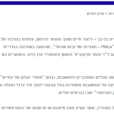
ות
> מרק החיים
 כל-כך – ליצור חיים מתוך החומר הדומם, עומדת במרכזו של 
"מרק החיים", אשר נכלל בתערוכה "HeLa – תצורות של קיום אנושי", שהוצגה באחרונה בגלריית
 ד"ר עומר מרקוביץ' והאמן והמשורר ערן הדס, והאוצרים הם ד
ה מכלים המחוברים למשאבות, ובהם "חומרי הגלם של החיים",
יצה על המשאבות משחררת נוזל צבעוני לתוך סיר גדול ומעלה א
הקדמוני" שבו נבראים החיים.
ל התהליך, אשר מציע מעין פיענוח או פרשנות של ההתרחשויות