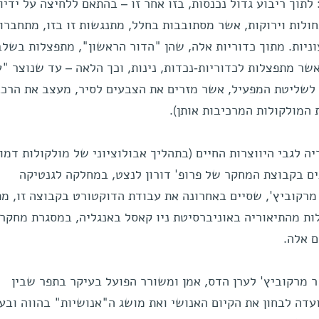
תוך ריבוע גדול נכנסות, בזו אחר זו – בהתאם ללחיצה על ידיו
לות וירוקות, אשר מסתובבות בחלל, מתנגשות זו בזו, מתחברות
עוניות. מתוך כדוריות אלה, שהן "הדור הראשון", מתפצלות בשלב
אשר מתפצלות לכדוריות-נכדות, נינות, וכך הלאה – עד שנוצר "
 לשליטת המפעיל, אשר מזרים את הצבעים לסיר, מעצב את הרכ
 המולקולות המרכיבות אותן).
 לגבי היווצרות החיים (בתהליך אבולוציוני של מולקולות דמוי
ם בקבוצת המחקר של פרופ' דורון לנצט, במחלקה לגנטיקה
מרקוביץ', שסיים באחרונה את עבודת הדוקטורט בקבוצה זו, מת
ת מהתיאוריה באוניברסיטת ניו קאסל באנגליה, במסגרת מחקר
 אלה.
ר מרקוביץ' לערן הדס, אמן ומשורר הפועל בעיקר בתפר שבין
עדה לבחון את הקיום האנושי ואת מושג ה"אנושיות" בהווה ובע