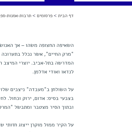
דף הבית
>
פרסומים
>
תרבות-אמנות-ספר
הינך נמצא כאן
השאיפה החצופה משהו – אך האנושית
המדרשה בתל-אביב. יוצרי המיצב הם
לנדאו ואודי אדלמן.
על השולחן ב"מעבדה" ניצבים שלוש
בצבעי בסיס: אדום, ירוק וכחול. לח
ובתוך הסיר מצטבר ומתבשל "המרק 
על הקיר ממול מוקרן ייצוג חזותי ש