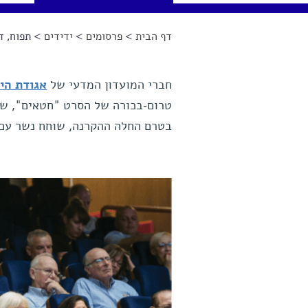
דף הבית
>
פרסומים
>
ידידים
> תפוח, ד
הינך נמצא כאן
חברי המועדון המדעי של
אגודת היד
טרום-בכורה של הסרט "חטאים", שבי
בטרם החלה ההקרנה, שוחח נשר עם חב