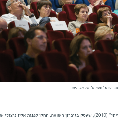
נת הסרט "חטאים" של אבי נשר
נשר סיפר כי בעקבות סרטו "פעם הייתי" (2010), שעסק בזיכרון השואה, החלו לפנות אליו ניצולי