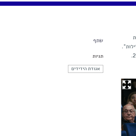
ת
שתף
לות".
תגיות
אגודת הידידים