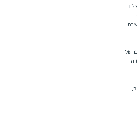
ליו
שבה
ת תשומת לבו של
ות
ם,