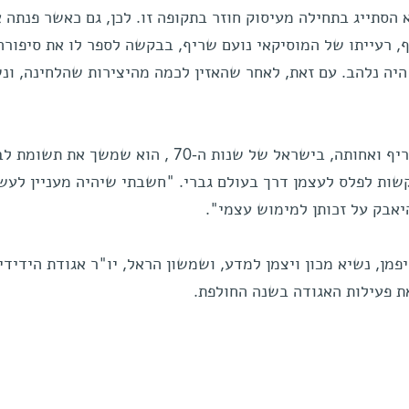
 הסתייג בתחילה מעיסוק חוזר בתקופה זו. לכן, גם כאשר פנתה א
 רעייתו של המוסיקאי נועם שריף, בבקשה לספר לו את סיפורה
יה נלהב. עם זאת, לאחר שהאזין לכמה מהיצירות שהלחינה, ונ
דווקא סיפור ההתבגרות של מילך-שריף ואחותה, בישראל של שנות ה-70 , הוא שמשך א
קשות לפלס לעצמן דרך בעולם גברי. "חשבתי שיהיה מעניין לעש
אבק על זכותן למימוש עצמי".
פמן, נשיא מכון ויצמן למדע, ושמשון הראל, יו"ר אגודת הידידי
ת פעילות האגודה בשנה החולפת.