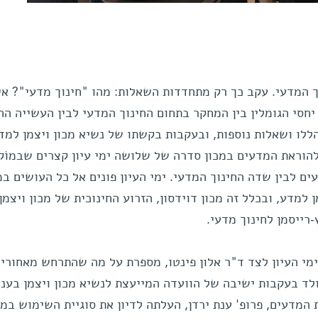
וך המדעי. עקב כך רק מתחדדות השאלות: מהו "חינוך מדעי"? אי
חסי הגומלין בין המחקר בתחום החינוך המדעי לבין העשייה החי
ללו ושאלות נוספות, ובעקבות בקשתו של נשיא מכון ויצמן למד
 להוראת המדעים במכון סדרה של שלושה ימי עיון קצרים שבמוֹק
ם לבין שדה החינוך המדעי. ימי העיון פונים אל כל העושים ב
למדע, ובכלל זה מכון דוידסון, הזרוע החינוכית של מכון ויצמן,
רייסמן לחינוך מדעי.
ימי העיון לצד ד"ר אלון פינטו, מספרת על מה שהתרחש מאחורי
נולד בעקבות ישיבה של הוועדה המייעצת לנשיא מכון ויצמן בעני
המדעים, פרופ' ענת ירדן, העלתה לדיון את סוגיית השימוש במ