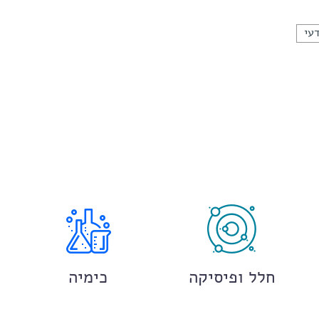
עי
חלל ופיסיקה
כימיה