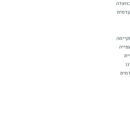
וועדה
קדמית
קיימה
פייה
ית
ו
דמית