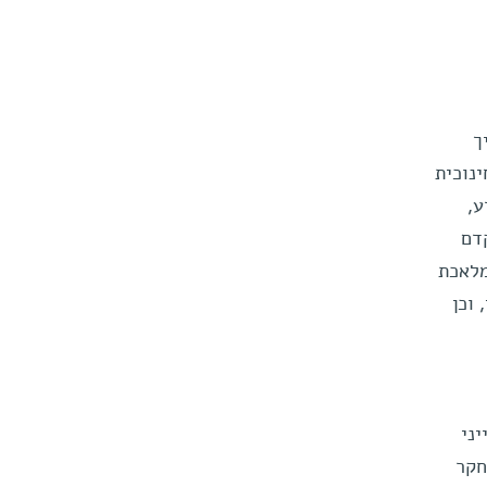
ך
נוכית
ע,
דם
מלאכת
 וכן
יני
חקר