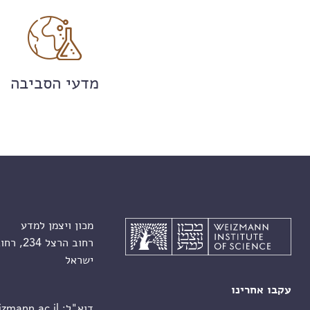
מדעי הסביבה
מכון ויצמן למדע
רחוב הרצל 234, רחובות 7610001
ישראל
עקבו אחרינו
דוא"ל:
zmann.ac.il