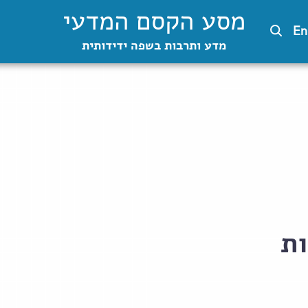
מסע הקסם המדעי
En
מדע ותרבות בשפה ידידותית
ת