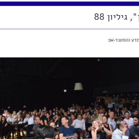
גיליון 88
דע והסטנד-אפ