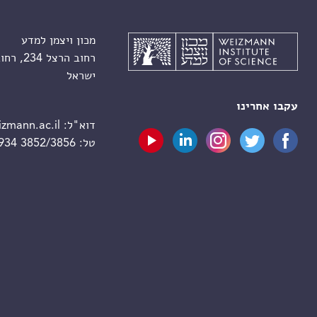
מכון ויצמן למדע
רחוב הרצל 234, רחובות 7610001
ישראל
עקבו אחרינו
דוא"ל:
zmann.ac.il
טל:
 934 3852/3856