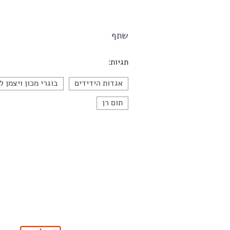
שתף
תגיות:
אגדות הידידים
בוגרי מכון ויצמן 
תום רן