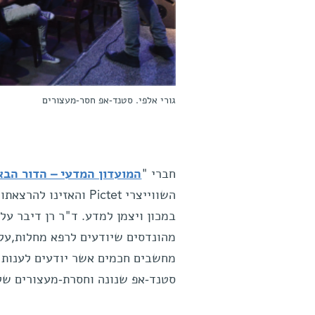
גורי אלפי. סטנד-אפ חסר-מעצורים
חברי "
המועדון המדעי – הדור הבא
השווייצרי Pictet וה
במכון ויצמן למדע. ד"ר רן דיבר על
מהונדסים שיודעים לרפא מחלות,על א
מחשבים חכמים אשר יודעים לענות 
סטנד-אפ שנונה וחסרת-מעצורים של 