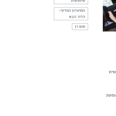
שימושית
המועדון המדעי-
הדור הבא
תום רן
ושית
ופעת