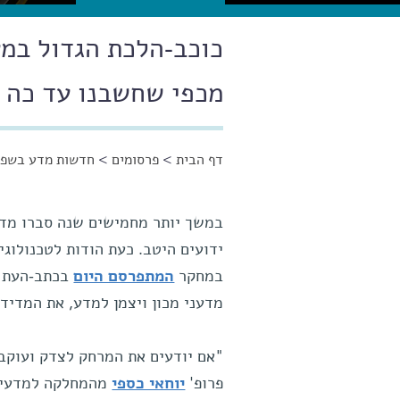
כוכב-הלכת הגדול במ
מכפי שחשבנו עד כה
דף הבית
>
פרסומים
>
חדשות מדע בשפה
הינך נמצא כאן
במשך יותר מחמישים שנה סברו מדע
ידועים היטב. כעת הודות לטכנולוגי
במחקר
המתפרסם היום
בכתב-העת 
מדעני מכון ויצמן למדע, את המדידה
"אם יודעים את המרחק לצדק ועוקבי
פרופ'
יוחאי כספי
מהמחלקה למדעי כד