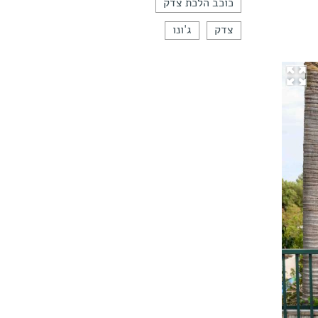
כוכב הלכת צדק
צדק
ג'ונו