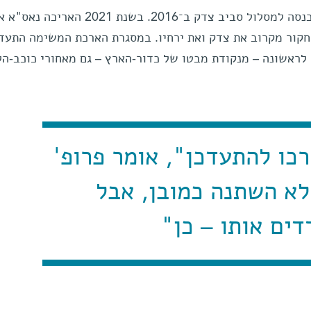
החללית ג'ונו שוגרה בשנת 2011 ונכנסה למסלול סביב צדק ב־2016. בשנת 2021 האריכה נ
חקור מקרוב את צדק ואת ירחיו. במסגרת הארכת המשימה התעדכ
לראשונה – מנקודת מבטו של כדור-הארץ – גם מאחורי כוכב-הל
כו להתעדכן", אומר פרופ'
לא השתנה כמובן, אבל
ים אותו – כן"