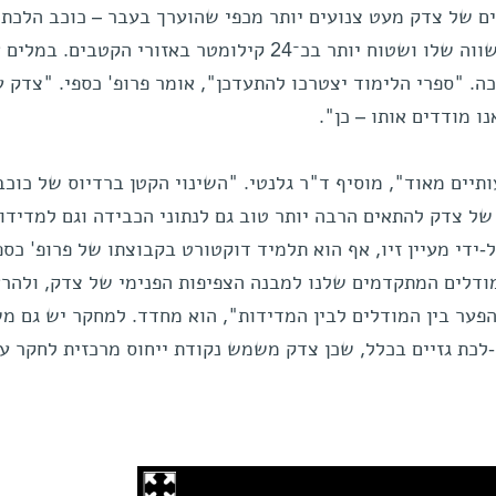
 של צדק מעט צנועים יותר מכפי שהוערך בעבר – כוכב הלכת 
יותר בכ-8 קילומטרים באזור קו המשווה שלו ושטוח יותר בכ־24 קילומטר באזורי הקטבי
ה. "ספרי הלימוד יצטרכו להתעדכן", אומר פרופ' כספי. "צדק 
 מודדים אותו – כן".
יים מאוד", מוסיף ד"ר גלנטי. "השינוי הקטן ברדיוס של כוכב
ל צדק להתאים הרבה יותר טוב גם לנתוני הכבידה וגם למדידו
ידי מעיין זיו, אף הוא תלמיד דוקטורט בקבוצתו של פרופ' כספ
ודלים המתקדמים שלנו למבנה הצפיפות הפנימי של צדק, ולהרא
פער בין המודלים לבין המדידות", הוא מחדד. למחקר יש גם מ
לכת גזיים בכלל, שכן צדק משמש נקודת ייחוס מרכזית לחקר ענ