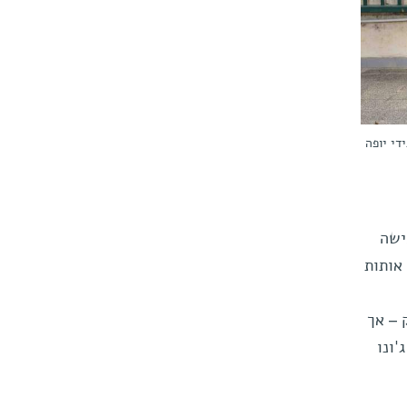
די יופה
ישה
אותות
 – אך
ל ג'ונו