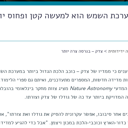
ערכת השמש הוא למעשה קטן ופחוס יו
 ידידותית
> צדק – בגרסה צרה יותר
נים כי ממדיו של צדק – כוכב הלכת הגדול ביותר במערכת הש
ות מדידה חדשות, המספרים מתעדכנים, ואיתם גם ספרי הלימוד.
המדעי
Nature Astronomy
מציג צוות מחקר בינלאומי בהובלת
 המדויקת ביותר עד כה של גודלו של צדק וצורתו.
ם אחר סיבובו, אפשר עקרונית להסיק את גודלו ואת צורתו", או
ור-הארץ וכוכבי-הלכת במכון ויצמן. "אבל כדי להגיע למדידו