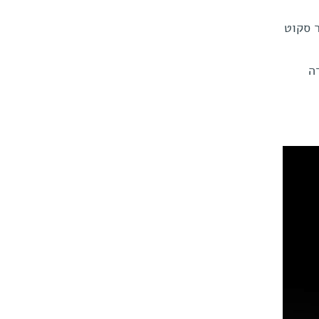
 סקוט
ה