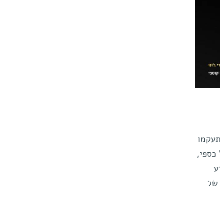
תעקמו
כספי,
ע
 של