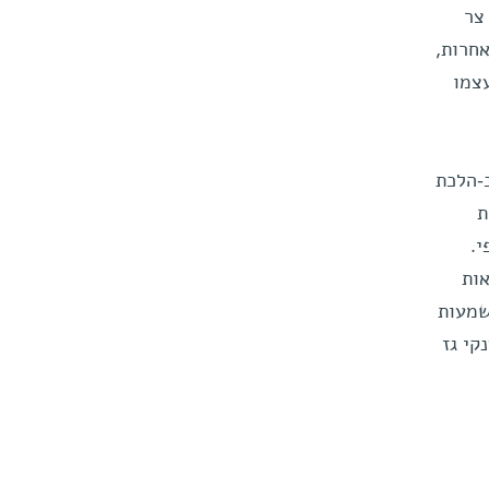
צר
ם. במלים אחרות,
עצמו
-הלכת
ת
י.
ות
שמעות
קי גז