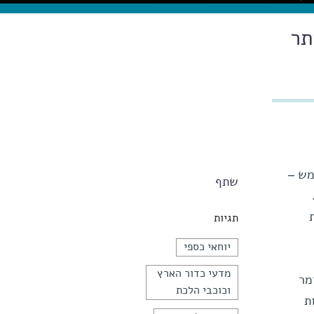
תר
מש –
שתף
תגיות
יוחאי כספי
מדעי כדור הארץ
מר
וכוכבי הלכת
ת