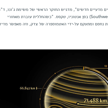
ם מדעיים חדשים", מדגיש החוקר הראשי של משימת ג'ונו, ד"ר
בולטון ממכון המחקר סאות'ווסט (Southwest) בסן אנטוניו, טקסס. "כשהחללית עוברת מאחורי
ת נחסם ומתעקם על-ידי האטמוספרה של צדק, וזה מאפשר מדיד