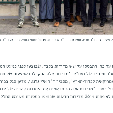
, מעיין זיו, ד"ר מריה סמירנובה, ד"ר אור הדס, פרופ' יוחאי כספי, זהר טל וד"ר גי
 עד כה, התבססו על שש מדידות בלבד, שבוצעו לפני כמעט חמ
'ר ופיוניר של נאס"א. "מדידות אלה התקבלו באמצעות שליחת 
מריקאית לכדור-הארץ", מסביר ד"ר אלי גלנטי, מדען סגל בכיר
' כספי. "מדידות אלה הניחו אמנם את היסודות להבנה של צדק
כעת ניתנה לנו הזדמנות נדירה לנתח לא פחות מ־26 מדידות חדשות שבוצעו במסגרת משימת החל