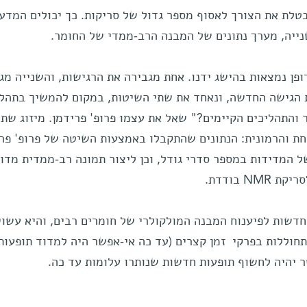
לת את הצורך לאסוף מספר גדול של סריקות. כך יכולים המדענ
ייה, מערך נתונים של המבנה הרב-ממדי של החומר.
פן נמצאות בהישג ידנו. אחת מגבירה את הרגישות, והשנייה מג
ת הגישה החדשה, ונאחד את שתי השיטות, במקום להמשיך בתהלי
והתהליכים הקיימים?" שאל את עצמו פרופ' פרידמן. מיזוג שתי
חת והרמונית: הנתונים שהתקבלו באמצעות השיטה של פרופ' פר
 המדידות במספר סדרי גודל, וכן ליצור תמונה רב-ממדית מדו
 בודדת.
דשות לפיענוח המבנה המולקולרי של חומרים רבים, והיא עשוי
תחוללות בפרקי זמן קצרים (עד כה אי-אפשר היה למדוד תופעות
ר יהיה לחשוף תופעות חדשות שנותרו עלומות עד כה.