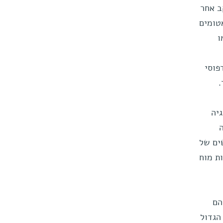
ב אחר
MRI. כאשר גרעיני האטומים
ו
פוסי
.
יה
ים של
ת מוח
הם
הגדול