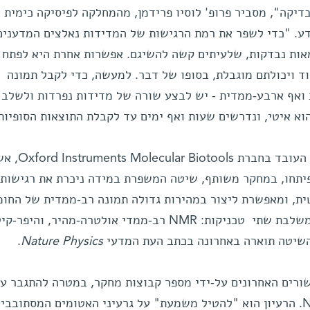
יקה", מסביר פרופ' לוסיו פרידמן, מהמחלקה לפיסיקה כימית
דע. "כדי לשפר את רמת הרגישות של המדידות נאלצים המדענים
אות נבדקות, שלעיתים קשה להשיגם. אפשרות אחרת היא לפתח
וד ויכולתם מוגבלת, בסופו של דבר. למעשה, כדי לקבל תמונה
 ואף ארבע-ממדית - יש לבצע שורה של מדידות נפרדות ולשלב 
הוא איטי, ונדרשים שעות ואף ימים עד לקבלת התוצאות הסופיות
פרופ' פרידמן, והמדען דמיר בלזינה העובד בחברת r Biotools
פיתחו, במחקר משותף, שיטה המשפרת במידה ניכרת את רגישות
ת, ומאפשרת ליצור במהירות גדולה תמונה רב-ממדית של החומ
בסיס נתוני NMR. השיטה שפיתחו משלבת שתי טכניקות: NMR רב-ממדי אולטרה-מהיר, והיפ
.
Nature Physics
ורים האחרונים על-ידי מספר קבוצות מחקר, במטרה להתגבר ע
מגבלת הרגישות של מכשירי ה-NMR. הרעיון הוא "להטיל משמעת" על גרעיני האטומים המסתוב