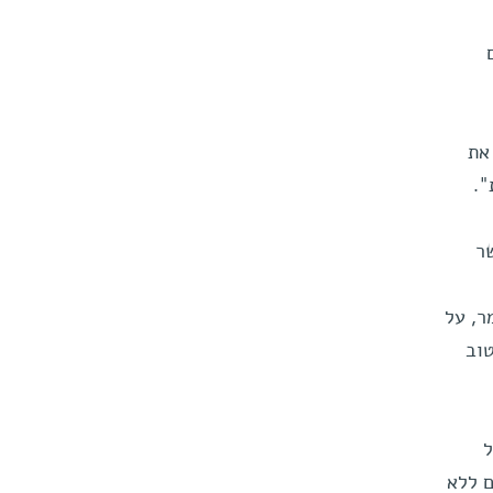
את
".
Oxford Instruments Molecula, אשר
ר, על
ר-קיטוב
ל
בים ללא