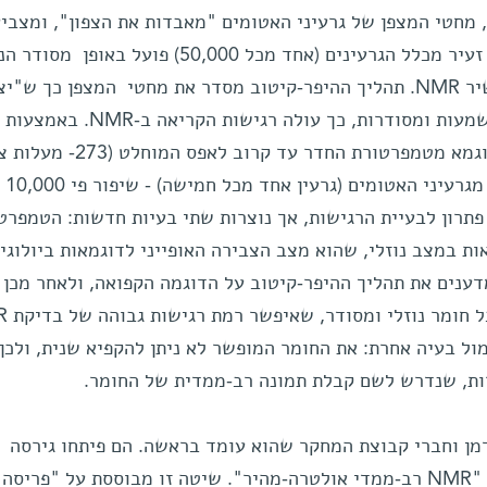
ירי NMR ו-MRI רגילים, מחטי המצפן של גרעיני האטומים "מאבדות את הצפון", ומצב
באקראיות לכיוונים שונים. רק אחוז זעיר מכלל הגרעינים (אחד מכל 50,000) פועל בא
כדי שאפשר יהיה לקרוא אותו במכשיר NMR. תהליך ההיפר-קיטוב מסדר את מחטי המצפן כך ש
צפונה". ככל שיש יותר מחטים ממושמעות ומסודרות, כך עולה רג
בטכניקות שונות, כמו קירור של הדוגמא מטמפרטורת החדר עד
מאפשר ההיפר-קיטוב 
פתרון לבעיית הרגישות, אך נוצרות שתי בעיות חדשות: הטמפרט
 במצב נוזלי, שהוא מצב הצבירה האופייני לדוגמאות ביולוגיו
ענים את תהליך ההיפר-קיטוב על הדוגמה הקפואה, ולאחר מכן
ול בעיה אחרת: את החומר המופשר לא ניתן להקפיא שנית, ולכן
רות, שנדרש לשם קבלת תמונה רב-ממדית של החומר.
ידמן וחברי קבוצת המחקר שהוא עומד בראשה. הם פיתחו גירסה
משופרת של טכניקת NMR, הקרויה "NMR רב-ממדי אולטרה-מהיר". שיטה זו מבוססת על "פריסה