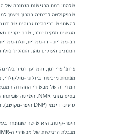
שלהם: רמת הרגישות הנמוכה של הבד
שבפקולטה לכימיה במכון ויצמן למ
להשתמש בריכוזים גבוהים של דוגמ
מגנטים חזקים יותר, שהם יקרים מא
רב-ממדית - דו-ממדית, תלת-ממדית
הנתונים העולים מהן. התהליך כולו 
מפתחת מיכשור ביולוגי-מולקולרי, 
המדידה של מכשירי התהודה המגנטי
גרעיני דינמי (DNP היפר-מקוטב). השיטה תוארה באחרונה בכתב העת המדעי
היפר-קיטוב היא שיטה שפותחה בעש