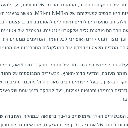
רחב של בדיקות ובחינות, מהמבנה הכימי של תרופות, ועד למעק
התפתחות מוח העובר. תכונת המגנטיות היא הבסיס לפעילותם של ה-NMR וה-
לה, הם מתעוררים לחיים ומתחילים להסתובב סביב עצמם - כמ
ה מכך הם פולטים גלים אלקטרו-מגנטיים. גרעינים של אטומים
וכך נוצר דפוס קרינה אופייני לכל חומר. המדענים מנתחים את ד
ה רב-ממדית מלאה ומדויקת של המולקולות המרכיבות את החומר
עשה בה שימוש במיגוון רחב של תחומי מחקר כמו רפואה, ביולוג
 חומר מעובה, ומדעי כדור-הארץ. מכשירים המבוססים על תהודה
קר רב-ערך, ובעל יישומים רבים מאוד: החל מתכנון סוגים חדש
זרזים כימיים) ותרופות יעילות, ועד למחקר בזמן אמת של פעילו
בר.
ת המכשירים האלו שימושיים כל-כך ברפואה ובמחקר, העובדה ש
כות ביותר של אנרגיה, ולכן אינם מזיקים, אחראיות גם לחיסרון 