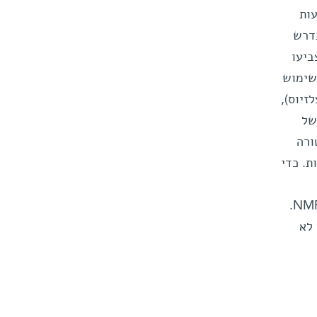
יעות
ופן מסודר הנדרש
"יצביעו
ישות הקריאה ב-NMR. באמצעות שימוש
 קרוב לאפס המוחלט (273- מעלות צלזיוס),
לסדר כ-20% מגרעיני האטומים (גרעין אחד מכל חמישה) - שיפור פי 10,000 של
ורה
ת. כדי
הפשירו אותה למצב נוזלי. כך התקבל חומר נוזלי ומסודר, שאיפשר רמת רגישות גבוהה של בדיקת NMR.
 לא