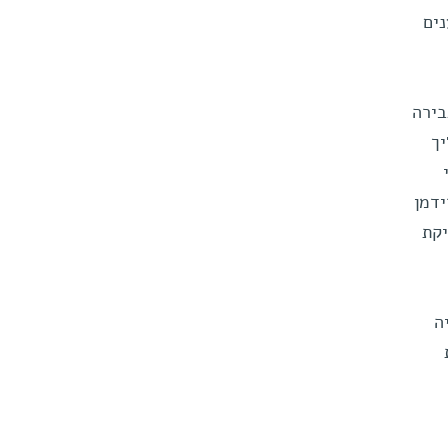
ים
בירה
ך
ידמן
יקת
ה