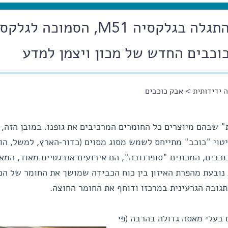
כוכב מתפוצץ חדש שהתגלה בגלקסיה M51, הסמוכה ל
וכבים החדש של מכון ויצמן למדע
 ידידותית
> אבק כוכבים
 שבהם מיוצרים כל החומרים המרכיבים את גופנו. במובן הזה, 
טוי "כוכב" מתייחס לשמש מסוג מסוים (כדור-הארץ, למשל, הו
כוכבים, המכונים "סופרנובה", הם אירועים אנרגטיים מאוד, המא
נובעת מהפרת האיזון בין כוח הכבידה שמושך את החומר של הכ
תגובה הגרעינית במרכזו ודוחף את החומר החוצה.
 בעלי מאסה גדולה בהרבה (פי