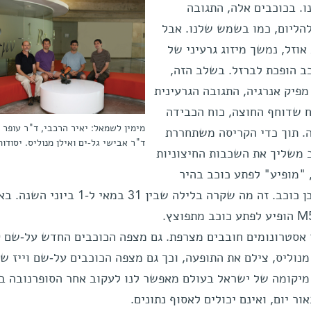
לנו. בכוכבים אלה, התגובה
להליום, כמו בשמש שלנו. אבל
וזל, נמשך מיזוג גרעיני של
כב הופכת לברזל. בשלב הזה,
מפיק אנרגיה, התגובה הגרעינית
ח שדוחף החוצה, כוח הכבידה
מימין לשמאל: יאיר הרכבי, ד"ר עופר י
. תוך כדי הקריסה משתחררת
ד"ר אבישי גל-ים ואילן מנוליס. יסודות
ב משליך את השכבות החיצוניות
 "מופיע" לפתע כוכב בהיר
מאוד, במקום שבו לא נראה קודם לכן כוכב. זה מה שקרה בלילה שבין 31 במאי ל-1 בי
ו אסטרונומים חובבים מצרפת. גם מצפה הכוכבים החדש על-שם 
מנוליס, צילם את התופעה, וכך גם מצפה הכוכבים על-שם וייז ש
מיקומה של ישראל בעולם מאפשר לנו לעקוב אחר הסופרנובה בז
ר יום, ואינם יכולים לאסוף נתונים.