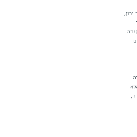
ירון,
נדה
ם
וללה
לקסיה, אלא
ה,