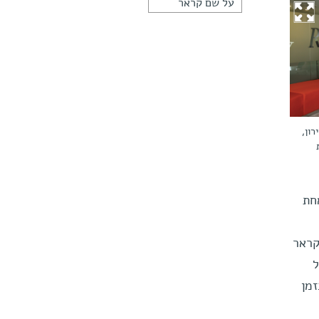
על שם קראר
רון,
וני השנה. באחת
קראר
ל
מן