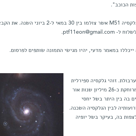
ת הכוכב".
המדענים מעוניינים בתמונות של הגלקסיה M51 אשר צולמו בין 30 במאי ל-2 ביוני השנה
ptf11eon@gm.
ייכללו במאמר מדעי, יהיו מגישי התמונה שותפים לפרסום.
ית המערבולת. זוהי גלקסיה ספירלית
השוכנת בקבוצת "כלבי ציד". היא מרוחקת כ-26 מיליון שנות אור
ם בה בין היתר בשל יחסי
זרועותיה לבין הגלקסיה השכנה.
צפות בה, בעיקר בשל יופיה