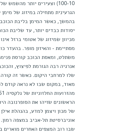
100-10) וצעירים יותר מהשמש ש
הגרעינית מתחילה במיזוג של מימן 
בהמשך, כאשר המימן בליבת הכוכב א
יסודות כבדים יותר, עד שליבת הכו
מכיוון שמיזוג של אטומי ברזל אינו 
מסתיימת - והאיזון מופר. בהעדר כו
משתלט, ומאסת הכוכב קורסת פנימה
אנרגיה רבה הגורמת לפיצוץ, והכוכ
שלו למרחבי היקום. כאשר זה קורה,
מהזרועות החלזוניות של גלקסיה M51 הופיע לפתע כוכב מתפוצץ.
הראשונים שזיהו את הסופרנובה הי
של מכון ויצמן למדע, בהנהלת אילן 
אוניברסיטת תל-אביב במצפה רמון. 
שבו רוב המצפים האחרים מוארים באו