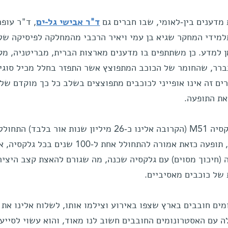
מדענים בין-לאומי, שבו חברים גם
ד"ר אבישי גל-ים
, ד"ר עופר 
תלמידי המחקר שגיא בן עמי ויאיר הרכבי מהמחלקה לפיסיקה של
ן למדע. כן משתתפים בו מדענים מארצות הברית, מבריטניה, מק
תברר, שהחומר של הכוכב המתפוצץ אשר התפזר בחלל מכיל סוגי
ים זה אינו אופייני לכוכבים מתפוצצים בשלב כל כך מוקדם של
את התופעה.
הסופרנובה האחרונה שהתגלתה בגלקסיה M51 (הקרובה אלינו כ-26 מיליון שנות אור בלבד) התח
בשנת 2005. לפי התפיסה המקובלת, תופעה כזאת אמורה להתחולל אחת ל-100 שנים בכל ג
נטראקציה (חיכוך מסוים) עם גלקסיה שכנה, מה שגורם להאצת קצב היציר
 של כוכבים מאסיביים.
מים חובבים בארץ שצפו באירוע וצילמו אותו, לשלוח אלינו את
ה עם האסטרונומים החובבים חשוב לנו מאוד, והוא עשוי לסייע