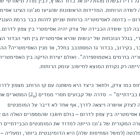
 רדיו הנשלח מהחללית אל כדור הארץ, לבין מודל תיאורטי ש
 לשדה הרוחות. המדידות הראשונות שהגיעו מג'ונו הציגו אסימ
ום – בדומה לאסימטריה ברוחות שניתן לזהות כבר ברמת הענני
יבה לכך ששדה הכבידה של צדק יהיה אסימטרי בין צפון לדרום.
, בגלל הנוכחות של יבשות שהיא אסימטרית בין חצי הכדור הצפ
, בקירוב, בכדור גז המסתובב בחלל, אז מנין האסימטריה? הה
ריה בזרמים באטמוספירה". ואולם יצירת הזיקה בין האסימטריה
ייתה רק נקודת המוצא לחישוב עומק הרוחות.
וס כמו צדק, ולתאר כיצד היא משתנה עם קו הרוחב מצפון לדרו
כבידתיים" – סדרה של קבועים חסרי ממדים (J
) המתארים את
n
לצדק אושרה ויצאה לדרך, אף אחד לא דיבר על המומנטים
ם אסימטריה בין צפון לדרום – כולם חשבו שהמספרים האלה הם א
ה המקורית של ג'ונו הייתה למדוד את המומנטים הכבידתיים הז
 של הפלנטה (למשל הפחיסות שלה) היא הדומיננטית ביותר, ומעליה –