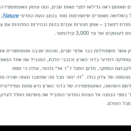
 שאותם ראה גלילאו לפני מאות שנים, ומה עומק האטמוספירה
ם? בשלושה מאמרים שיתפרסמו מחר בכתב-העת המדעי
Nature
, 
מזרח למערב – אותן חגורות עננים כהות ובהירות המזוהות עם צ
ם של עד 3,000 קילומטר.
ק אשר משתוללות כבר אלפי שנים, מהוות שכבה אטמוספרית אדי
מחלקה למדעי כדור הארץ וכוכבי הלכת, המוביל את אחד המאמ
לקבוצת המחקר, מדען הסגל ד"ר אלי גלנטי, עולה כי מסת
אטמוספירה של צדק מהווה כ-1% מהמסה של צדק כולו. "זה יותר מכל מה שחשבו וממה שהיה מ
ם השוואה, האטמוספירה של כדור הארץ היא פחות ממיליונית
' כספי הנמנה על הצוות המדעי המוביל את משימת החלל לצדק,