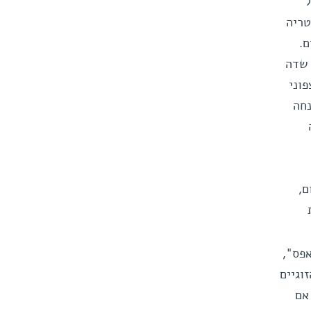
ל
טריה
ם.
 שדה
וני
נחה
ם,
פס",
וגיים
 אם