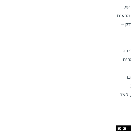
 של
מראים
דק –
רה.
רים
וכר
 לצד