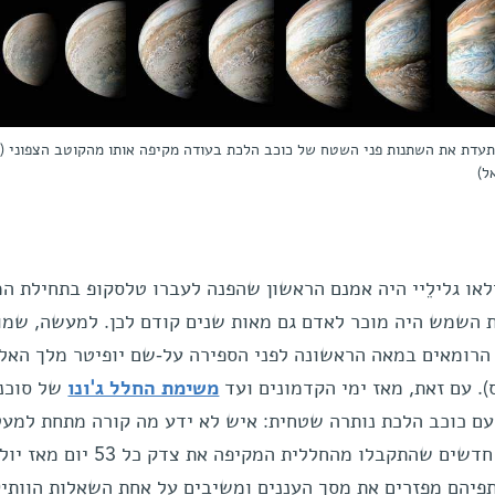
ה של ג'ונו מתעדת את השתנות פני השטח של כוכב הלכת בעודה מקיפה אותו מהקוטב הצפוני 
ל)
לאו גלילֵיי היה אמנם הראשון שהפנה לעברו טלסקופ בתחילת ה
רכת השמש היה מוכר לאדם גם מאות שנים קודם לכן. למעשה, שמו
י הרומאים במאה הראשונה לפני הספירה על-שם יופיטר מלך האל
). עם זאת, מאז ימי הקדמונים ועד
משימת החלל ג'ונו
של סוכנ
עם כוכב הלכת נותרה שטחית: איש לא ידע מה קורה מתחת למע
העננים הסמיך. כעת, בעזרת נתונים חדשים שהתקבלו מהחללית המקיפה את צדק כל 53 יום מא
ושותפיהם מפזרים את מסך העננים ומשיבים על אחת השאלות הוותי