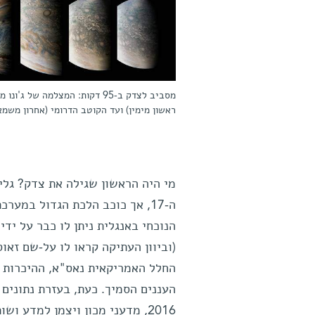
מסביב לצדק ב-95 דקות: המצלמ
ראשון מימין) ועד הקוטב הדרומי (אחרון משמא
מי היה הראשון שגילה את צדק? גלי
ה-17, אך כוכב הלכת הגדול במע
הנוכחי באנגלית ניתן לו כבר על יד
(וביוון העתיקה קראו לו על-שם זאוס
החלל האמריקאית נאס"א, ההיכרות 
2016, מדעני מכון ויצמן למדע 