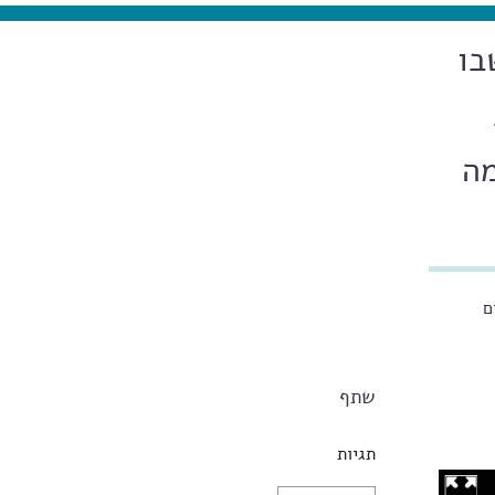
בו
מה
ם
שתף
תגיות