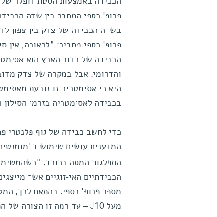
הכבידה באמצעות הסטת דופלר של גל
פרופ' כספי המחבר בין שדה הכבידה
בשדה הכבידה של צדק בין צפון לדר
פרופ' כספי מסביר: "לכאורה, אין ס
הכבידה של כדור הארץ הוא אסימטרי
והדרומי. אבל במקרה של צדק מדובר
היא כי אסימטריה זו נובעת מאסימט
בכבידה לאסימטריה בזרמי הסילון ה
כדי לחשב כבידה של גוף פלנטרי פח
המדענים עושים שימוש ב"מומנטים 
התפלגות המסה בכוכב. "כשהמשימה 
הכבידתיים האי-זוגיים אשר מייצגי
מספר פרופ' כספי. בהתאם לכך, המטר
מעל J10 – עד רמה זו הצורה