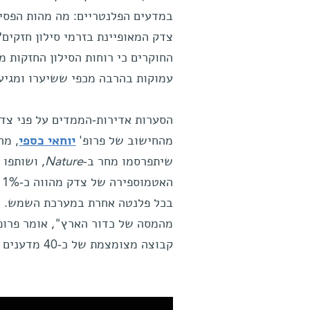
במדעים הפלנטריים: מה מהות הפסים
צדק המאופיינת בזרמי סילון חזקי
החוקרים כי רוחות הסילון החזקות מ
עמוקות בהרבה מכפי ששיערו ומגיעות לעומקי
הסערות אדירות-הממדים על פני צד
מהחישוב של פרופ'
יוחאי כספי
, מה
שיתפרסמו מחר ב-
Nature
, ושותפו 
ה
בכל פלנטה אחרת במערכת השמש. לש
מהמסה של כדור הארץ", אומר פרופ
קבוצה מצומצמת של כ-40 מדענים מכל העולם.