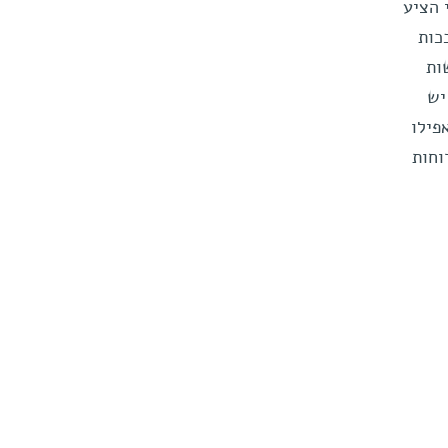
 הציע
ת המסובכות
שות
יש
עומק הרוחות. ב-2013 אמרנו: 'אפילו
שהרוחות