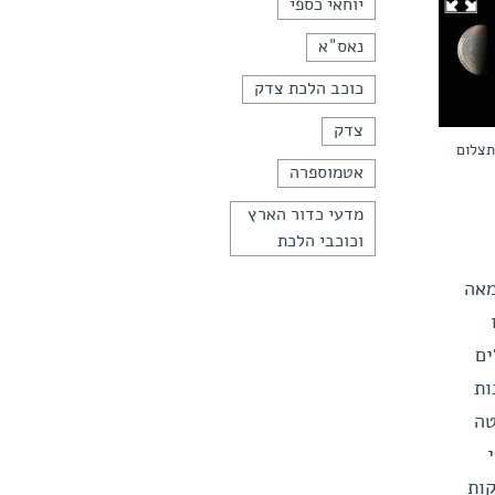
יוחאי כספי
נאס"א
כוכב הלכת צדק
צדק
(תצלום
אטמוספרה
מדעי כדור הארץ
וכוכבי הלכת
מאה
ים
ות
טה
ז יולי
קות