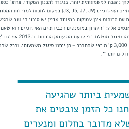
ן נהפכת למשמעותית יותר. בניגוד לתכנון המקורי, פרופ' כספי
למדוד ולחשב את המומנטים הכבידתיים האי-זוגיים (J3, J5, J7, J9) במקום לחכות למדידו
י טען כי גם אם הרוחות אינן עמוקות במיוחד עדיין יש סיכוי די טוב שרגי
טים אלה: "היתרון במומנטים הכבידתיים האי זוגיים הוא שאם 
סיגנל הוא מגיע רק מהרוחות – לכן זהו סיגנל מושלם כדי לדעת מה 
אם הרוחות הן 100 ק"מ עומק – ולא 3,000 ק"מ כפי שהתברר – הן ייתנו סיגנל משמעותי. וככל 
ולים יותר'".
מעית ביותר שהגיעה
נחנו כל הזמן צובטים את
שלא מדובר בחלום ומנערים