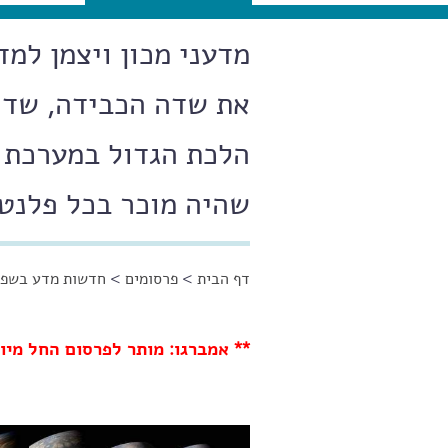
מדעני מכון ויצמן למ
את שדה הכבידה, שדה
הלכת הגדול במערכת 
שהיה מוכר בכל פלנ
דף הבית
>
פרסומים
>
חדשות מדע בשפה
הינך נמצא כאן
** אמברגו: מותר לפרסום החל מיום רביעי, 7 במארס, בשעה 20:00 