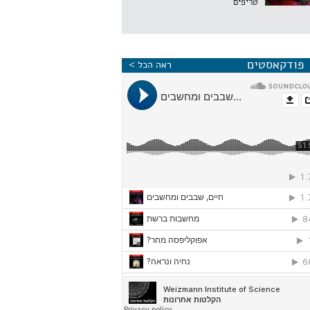
טריפים
פודקאסטים
ראה הכל >