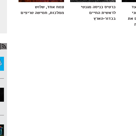
עד
כרטיס כניסה מגנטי
צמח אחד, שלוש
ני
לראשית החיים
ממלכות, חמישה טריפים
 את
בכדור-הארץ