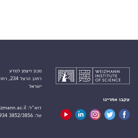
מכון ויצמן למדע
רחוב הרצל 234, רחובות 7610001
ישראל
עקבו אחרינו
דוא"ל:
zmann.ac.il
טל:
 934 3852/3856