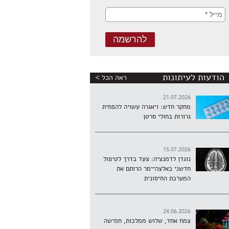
הודעות לעיתונות
ראה הכל >
21.07.2026
מחקר חדש: ויאגרה עשויה להפחית
גרורות בחולי סרטן
15.07.2026
נוגדן לדמנציה: צעד בדרך לטיפול
חדשני באלצהיימר הרותם את
המערכת החיסונית
24.06.2026
צמח אחד, שלוש ממלכות, חמישה