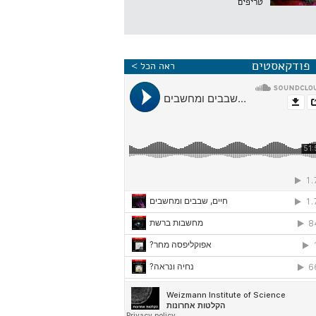
טריפים
פודקאסטים
ראה הכל >