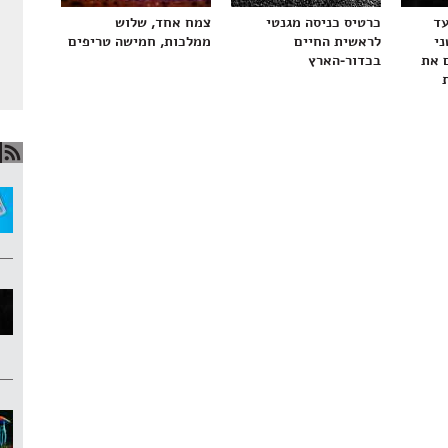
עד
כרטיס כניסה מגנטי
צמח אחד, שלוש
ני
לראשית החיים
ממלכות, חמישה טריפים
 את
בכדור-הארץ