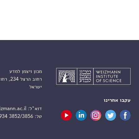
מכון ויצמן למדע
רחוב הרצל 234, רחובות 7610001
ישראל
עקבו אחרינו
דוא"ל:
zmann.ac.il
טל:
 934 3852/3856