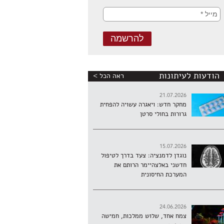
הודעות לעיתונות
ראה הכל >
21.07.2026
מחקר חדש: ויאגרה עשויה להפחית
גרורות בחולי סרטן
15.07.2026
נוגדן לדמנציה: צעד בדרך לטיפול
חדשני באלצהיימר הרותם את
המערכת החיסונית
24.06.2026
צמח אחד, שלוש ממלכות, חמישה