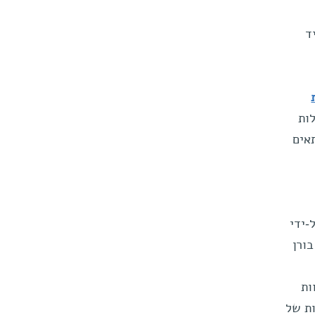
ד
ות
אים
-ידי
ורן
ות
ת של