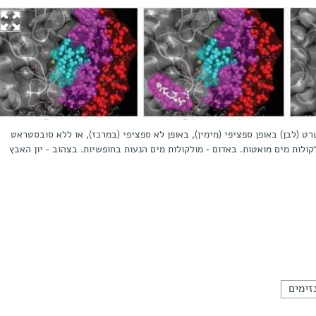
ט (לבן) באופן ספציפי (מימין), באופן לא ספציפי (במרכז), או ללא סובסטראט
ולות מים מואטות. באדום - מולקולות מים הנעות בחופשיות. בצהוב - יון האבץ
זימים