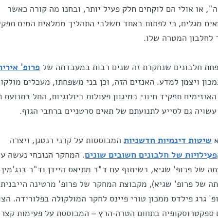
, או אולי הם לוקחים חלק פעיל יותר, ובחנו מה קורה כאשר
אים מגלים, כי לפחות באחד משלבי התהליך ממלאים המים תפקי
 לחלבון המטרה שלו.
פחת חלבונים שנחקרת זה שנים רבות במעבדתה של
פרופ' אירית
כון ויצמן למדע. האנזים הזה, וכן בני משפחתו, מעכלים מולקול
נזימים תפקיד חיוני במיגוון פעולות ביולוגיות, החל בתנועת ת
עשויה גם לסייע לתנועתם של תאים סרטניים ברחבי הגוף.
א
שיטות דינמיות חדשניות
המבוססות על קרני רנטגן, ויצרה
פעילויות של חלבונים חשובים שונים
. המחקר הנוכחי נעשה על
 של פרופ' שגיא, בשיתוף עם ד"ר מתיאס היידן וד"ר בנג'מין ב
תה של פרופ' שגיא), מקבוצת המחקר של פרופ' מרטינה הייבנית
פ' גרג פילדס ממכון טורי פיינס לחקר המולקולה בפלורידה. הצו
 ספקטרוסקופיה בתחום הטרה-הרץ – המבוססת על פעימות קצרו