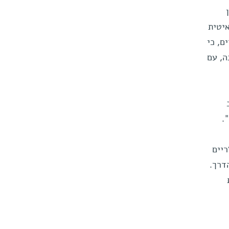
יטית
ם, כי
ה, עם
.
ריים
דרך.