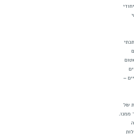
חודי
י
תכתי
ם
טום
ים
ים –
ת של
 ממנו.
ה
לות