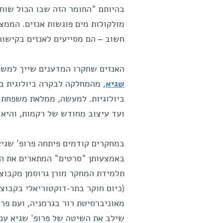
בהיותם "החומר הזה שבו הכול שוחה"
מולקולות מים פוגשות אנזים. הממצ
חשוב – הם מסייעים לאנזים בקישור
האנזים שחקרו המדענים שייך למש
שגיא
, מהמחלקה לבקרה ביולוגית במ
ביולוגיות. למעשה, ממלאת משפחת הא
ועד עיצוב מחודש של רקמות, והיא 
במחקרים קודמים פיתחה פרופ' שגי
באמצעותן "סרטים" המתארים את ה
תלמידת המחקר מורן גרוסמן מקבוצתה
(כיום חוקר בתר-דוקטוריאלי בקבוצ
מאוניברסיטת רור בגרמניה, ועם פרו
שילב את השיטה של פרופ' שגיא עם