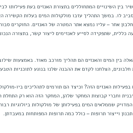
יר בין השינויים המתחוללים בתצורת האנזים בעת פעילותו לבין
סביב לו. במשך התהליך עזבו מולקולות המים בעלות הקשירה הא
לבון אחר – עליו נמצא אתר המטרה של האנזים. החוקרים סבורי
ה כללית, שתפקידה לסייע לאנזימים ליצור קשר, בתצורה הנכונ
האלה בין המים והאנזים הם תהליך מורכב מאוד. באמצעות שילוב
 חלבונים, הצלחנו לקדם את ההבנה שלנו בנוגע לתוכניות הטבע"
בפעילות האנזים הזה? וכיצד הם תורמים לתהליכים ביו-מולקול
ייבנית וחברי קבוצות המחקר שלהן, המחקר הזה הוא רק התחלת ה
המדויק שממלאים המים בפעילותן של מולקולות ביולוגיות רבות
תכנון וייצור תרופות – כולל כמה תרופות המפותחות במעבדתן.