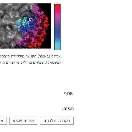
אנזים (באפור) הקושר מולקולת סובסטר
(משמאל). צבעים כחולים מייצגים מולק
שתף
תגיות:
בקרה ביולוגית
אירית שגיא
אנ