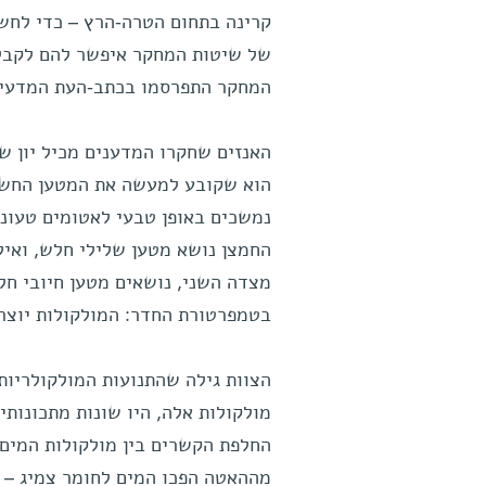
קרינה בתחום הטרה-הרץ – כדי לחשו
של שיטות המחקר איפשר להם לקבל נ
המחקר התפרסמו בכתב-העת המדעי
האנזים שחקרו המדענים מכיל יון ש
הוא שקובע למעשה את המטען החשמל
נמשכים באופן טבעי לאטומים טעוני
החמצן נושא מטען שלילי חלש, ואילו
מצדה השני, נושאים מטען חיובי חלש
בטמפרטורת החדר: המולקולות יוצרות
הצוות גילה שהתנועות המולקולריות 
מולקולות אלה, היו שונות מתכונותי
החלפת הקשרים בין מולקולות המים ב
מההאטה הפכו המים לחומר צמיג – ד