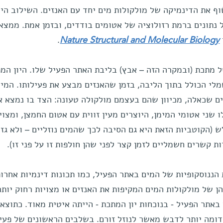
ף את הדינמיקה של מולקולות מים יחד עם האנזים. השילוב היי
תונים ברמת רזולוציה של אטומים בודדים, ובזמן אמת. ממצא
.
Nature Structural and Molecular Biology
ל מתכת (ובמקרה הזה – אבץ) בליבת האתר הפעיל שלו. היון המ
י הכולל בתוך הליבה, בזמן שהאנזים מבצע את פעילותו. המי
ם שכאלה, מכיוון שהם בעצמם מולקולה טעונה: הצד בו נמצא א
 שני אטומי המימן, היוצרים מעין זווית עם אטום החמצן, ומצוי
 (הקוטביות הזאת היא גם הסיבה לכך שהמים נוזליים – ולא גזי
 קשרים חשמליים לזמן קצר לפני שהן חולפות זו על פני זו).
הננוסקופיות של המים באתר הפעיל, כמו תכונות דינמיות אחרו
הן של מולקולות המים המקיפות את האנזים או מצויות רחוק יותר
אתר הפעיל - בנוכחות יון המתכת - הייתה איטית מאוד. כתוצא
ומה יותר לדבש מאשר לנוזל זורם. בשלבים הראשונים של פעי