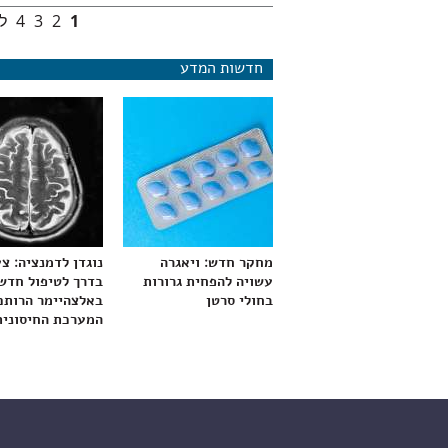
1
2
3
4
ל
עמודים
חדשות המדע
מחקר חדש: ויאגרה
נוגדן לדמנציה: צ
עשויה להפחית גרורות
בדרך לטיפול חדש
בחולי סרטן
באלצהיימר הרותם
המערכת החיסונית