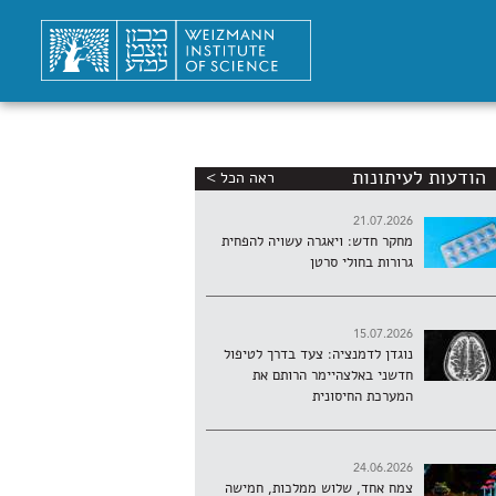
הודעות לעיתונות
ראה הכל >
21.07.2026
מחקר חדש: ויאגרה עשויה להפחית
גרורות בחולי סרטן
15.07.2026
נוגדן לדמנציה: צעד בדרך לטיפול
חדשני באלצהיימר הרותם את
המערכת החיסונית
24.06.2026
צמח אחד, שלוש ממלכות, חמישה