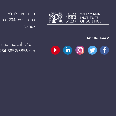
מכון ויצמן למדע
רחוב הרצל 234, רחובות 7610001
ישראל
עקבו אחרינו
דוא"ל:
zmann.ac.il
טל:
 934 3852/3856