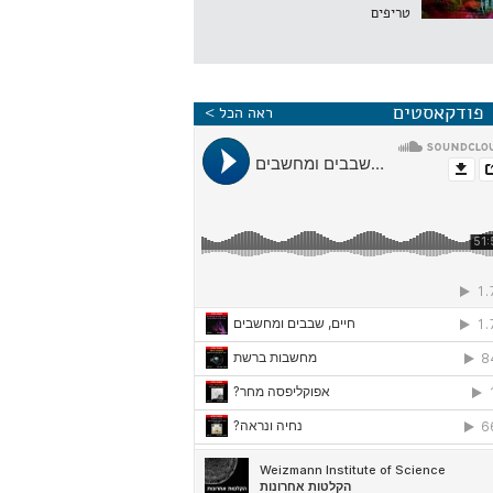
טריפים
פודקאסטים
ראה הכל >