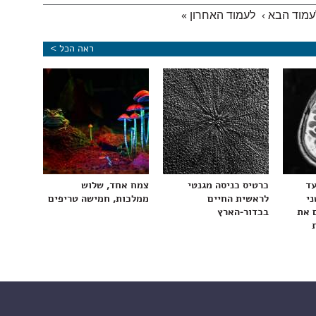
עמוד הבא ›
לעמוד האחרון »
ראה הכל >
עד
כרטיס כניסה מגנטי
צמח אחד, שלוש
ני
לראשית החיים
ממלכות, חמישה טריפים
 את
בכדור-הארץ