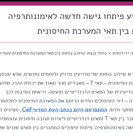
דע פיתחו גישה חדשה לאימונותרפיה
בין תאי המערכת החיסונית
 ידידותית
> ביחד ננצח: שילוב כוחות בין תאי המערכת החיסונית עשוי 
 שילוב כוחות של מודיעין מדויק ולוחמים נחושים. אלא שבסב
הגידול הסרטני הלוחמים של המערכת החיסונית – תאי T – מאבדים מהר מאוד את יכולת ההרג שלה
יעינית של התאים הדנדריטיים מועטה. זו אחת הסיבות לכך
 – דור הטיפולים החדש הרותם את המערכת החיסונית למלחמה
מחקר חדש,
המתפרסם היום בכתב-העת המדעי
Cell
, מציגים מ
מכון ויצמן למדע נוגדן שפיתחו המחבר בין תאי T ותאים דנדריטיים ליצירת תגובה חיסונית עו
ה באימונותרפיה: פיתוח טיפולים המחברים בין תאים שונים של