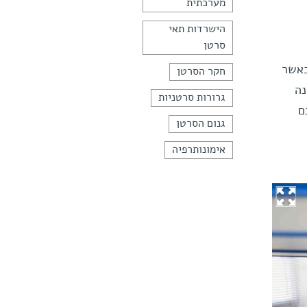
מערכתית
הישרדות תאי
סרטן
PD-1 – קולטן בקרה (checkpoint) המצוי על פני השטח של תאי T. כאשר
חקר הסרטן
י T למצב המכונה
גרורות סרטניות
ינם
גנום הסרטן
אימונותרפיה