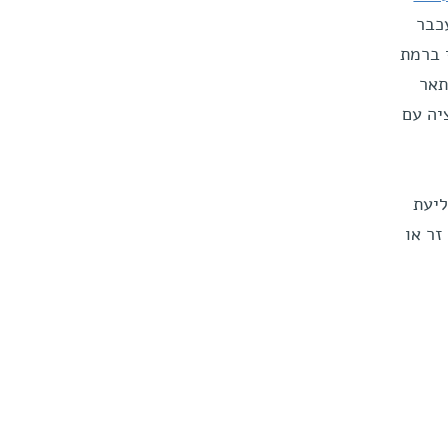
ם כך הם דגמו תאי T ממודל עכבר
ן-אי ברמת
א", מתאר
ראקציה עם
ליעת
על פולש זר או