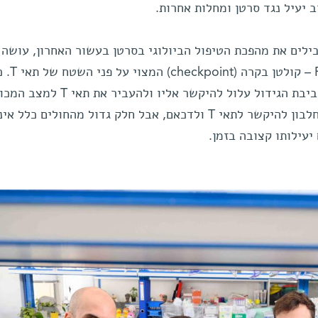
 יעיל נגד סרטן ומחלות אחרות.
ילים את מהפכת הטיפול הביולוגי בסרטן בעשור האחרון, עושה
שימוש בנוגדנים החוסמים את 
קולטן זה מתבטא בתאי T, חלבון בסביבת הגידול עלול להיקשר אליו ולהעביר את תא
"תשישות". נוגדי PD-1 מונעים מהחלבון להיקשר לתאי T ולדכאם, אבל חלק גדול מהחולים כלל א
יעילותו קצובה בזמן.