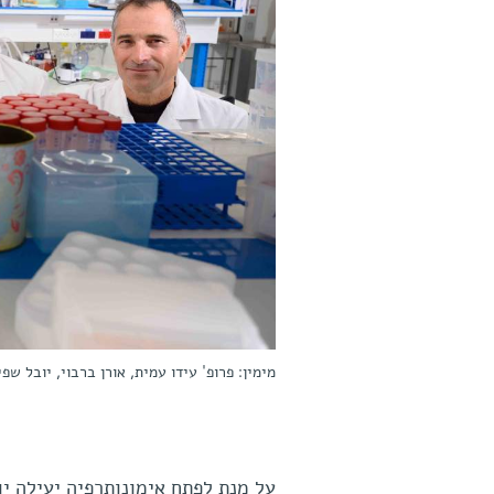
מימין: פרופ' עידו עמית, אורן ברבוי, יובל שפי
על מנת לפתח אימונותרפיה יעילה י