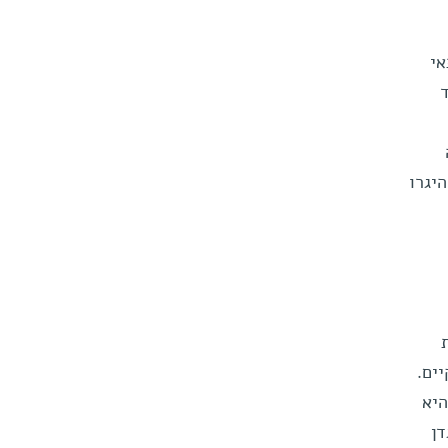
אי
יגרו
ים.
היא
דן