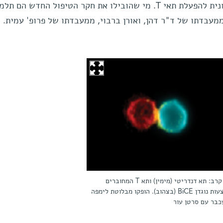
דנדריטי מהאוכלוסייה הנדירה שחיונית להפעלת תאי T. מי שהובילו את חקר הטיפול החדש הם 
מעבדתו של ד"ר דהן, ואורן ברבוי, ממעבדתו של פרופ' עמית.
צוות קרב: תא דנדריטי (מימין) ותא T המחוברים
באמצעות נוגדן BiCE (בצהוב). הופקו מבלוטת לימפה
כבר עם סרטן עור