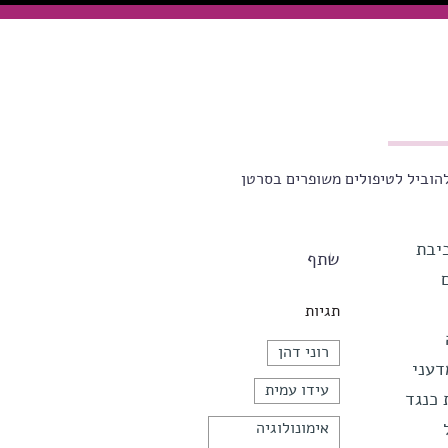
להוביל לטיפולים משופרים בסרטן
יבת
שתף
ם
תגיות
רוני דהן
דעני
עידו עמית
צמתית כנגד
אימונולוגיה