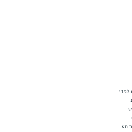
 למדי
ות
דש
ם
גייסת תא