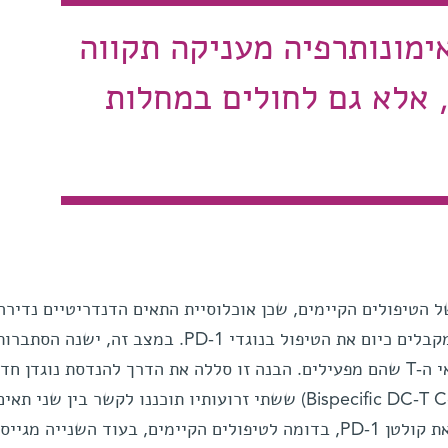
מונותרפיה מעניקה תקווה
 אלא גם לחולים במחלות
 הטיפולים הקיימים, שכן אוכלוסיית התאים הדנדריטיים נדירה
ברבים מהגידולים וברוב החולים שמקבלים כיום את הטיפול בנוגדי PD-1. במצב זה, ישנה הסתבר
נמוכה למפגש בין תאים אלה ובין תאי ה-T שהם מפעילים. הבנה זו סללה את הדרך להנדסת נוגדן ח
בשם BiCE (קיצור של Bispecific DC-T Cell Engager) ששתי זרועותיו תוכננו לקשר בין שני תאי
שונים – אחת קושרת תא T וחוסמת את קולטן PD-1, בדומה לטיפולים הקיימים, בעוד השנייה מ