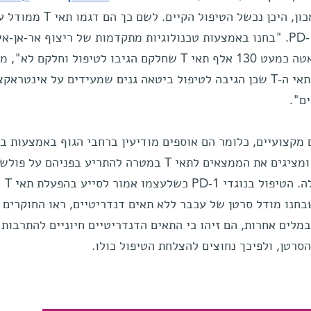
במחלקה לאימונולוגיה מערכתית במכון, היכן נכשל הטיפול הקיים. לש
של שני סוגי סרטן שטופלו בנוגדי PD-1. "בחנו באמצעות טכנולוגיות מתקדמות של ריצוף אר-א
התא הבודד ואלגוריתמים של ביג דאטה כמעט 130 אלף תאי T שחלקם הגיבו לטיפול וחלקם ל
פרופ' עמית. "באופן מפתיע, קבוצת תאי ה-T שכן הגיבה לטיפול ביטאה גנים שמעידים על אינט
ם".
 מקצועיים, כלומר הם אוספים מודיעין ברחבי הגוף באמצעות ב
מולקולות השייכות למחוללי מחלה, ומציגים את הממצאים לתאי T במטרה להתריע בפניהם 
התמרה סרטנית, ולהניע אותם לפעולה. הטיפול בנוגדי PD-1 כשלעצמו אמור לסייע בהפעלת תאי T
בחנו מודל סרטן של עכבר ללא תאים דנדריטיים, ראו החוקרים
מלים אחרות, הם זיהו כי התאים הדנדריטיים חיוניים להתרבות