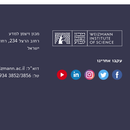
מכון ויצמן למדע
רחוב הרצל 234, רחובות 7610001
ישראל
עקבו אחרינו
דוא"ל:
zmann.ac.il
טל:
 934 3852/3856