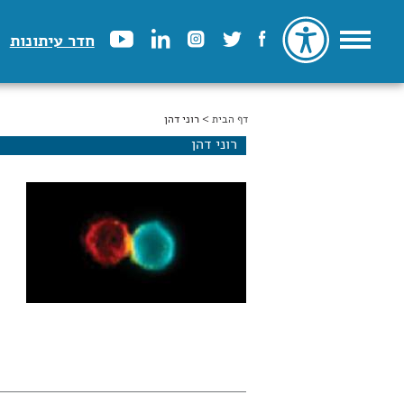
חדר עיתונות
דף הבית
הינך נמצא כאן
> רוני דהן
רוני דהן