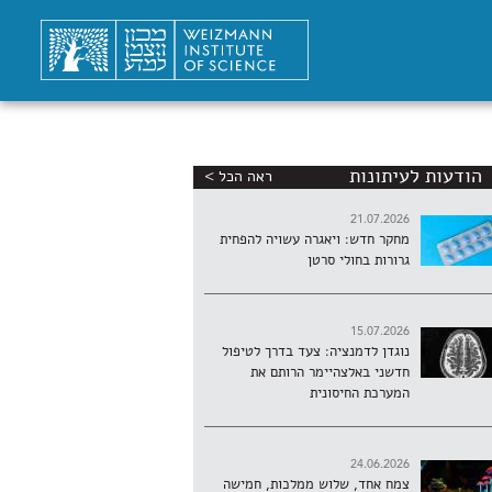
הודעות לעיתונות
ראה הכל >
21.07.2026
מחקר חדש: ויאגרה עשויה להפחית
גרורות בחולי סרטן
15.07.2026
נוגדן לדמנציה: צעד בדרך לטיפול
חדשני באלצהיימר הרותם את
המערכת החיסונית
24.06.2026
צמח אחד, שלוש ממלכות, חמישה