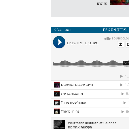
טריפים
פודקאסטים
ראה הכל >