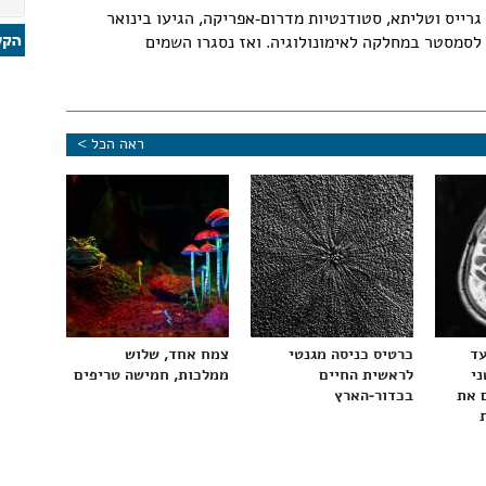
גרייס וטליתא, סטודנטיות מדרום-אפריקה, הגיעו בינואר
לסמסטר במחלקה לאימונולוגיה. ואז נסגרו השמים
ראה הכל >
עד
כרטיס כניסה מגנטי
צמח אחד, שלוש
ני
לראשית החיים
ממלכות, חמישה טריפים
 את
בכדור-הארץ