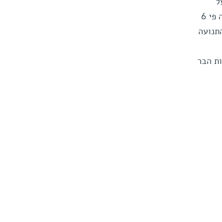
כיבה על
אופניים. הם גילו כי אנחנו זזים לא מעט בכוחות עצמנו – תנועת הביומסה שלנו מהליכה ברגל גדולה פי 6
י יום בדרכי התנועה
 במטוסים גדולה פי 10 מזו של חיות הבר