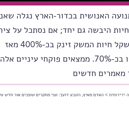
נועה האנושית בכדור-הארץ נגלה שאנח
ותר מכל חיות היבשה גם יחד; אם נסתכל על ציר
הזמן נראה כי בעוד משקל חיות המשק זינק בכ-400% מאז
1850, יונקי הבר צנחו בכ-70%. ממצאים פוקחי עיניים אלה
 מאמרים חדשים
 ידידותית
> האדם מאיץ, הטבע דועך: שני מחקרים שופכים אור חדש על 170 שנות פעילות אנושית מתעצמ