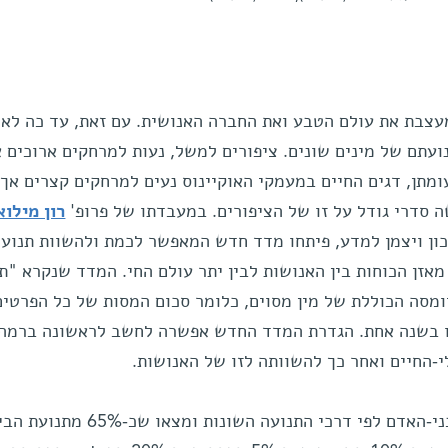
עצבת את עולם הטבע ואת החברה האנושית. עם זאת, עד כה לא 
עתם של מינים שונים. ציפורים למשל, נעות למרחקים ארוכים 
מתן, דגים החיים במעמקי האוקיינוס נעים למרחקים קצרים אך
סדרי גודל על זו של הציפורים. במעבדתו של פרופ'
רון מילוא
ן ויצמן למדע, פיתחו מדד חדש המאפשר לכמת ולהשוות תנוע
מאזן הכוחות בין האנושות לבין יתר עולם החי. המדד שנקרא "ת
מסה הכוללת של מין מסוים, כלומר סכום המסות של כל הפרטים
עו בשנה אחת. הגדרת המדד החדש אפשרה לחשב לראשונה ברמה
-החיים ואחר כך להשוותה לזו של האנושות.
תחילה, חילקו המדענים את תנועת בני-האדם לפי דרכי התנועה השונות 