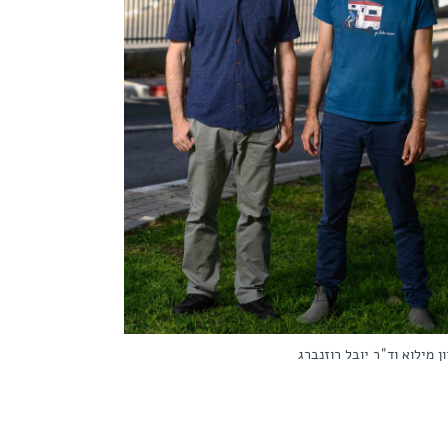
ון מילוא וד"ר יובל רוזנברג