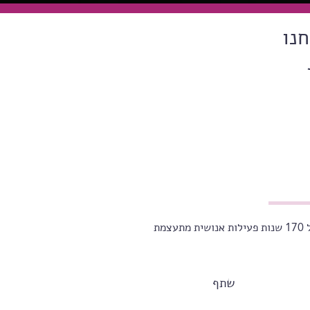
נו
ת
שתף