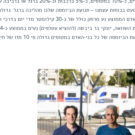
האנושית נעשית במכוניות ובאופנועים, כ-10% במטוסים, כ-5% ברכבות וכ-20% ברגל או בר
מזו של כל חיות היבשה. למעשה, האדם הממוצע נע מרחק כולל של כ-30 קילומטר מד
השונות, מעט יותר מציפורי בר. לשם השוואה, יונקי בר ביבשה (להוציא עטלפים) נעים בממוצע כ-4
קילומטרים ליום בלבד. באוויר, תנועת הביומסה של כל בני-האדם