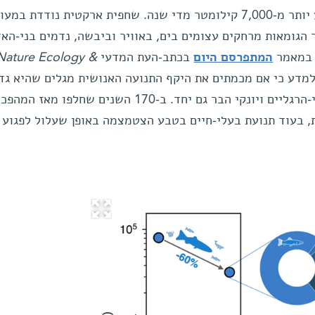
הזאב המצוי בערבות מונגוליה פוסע יותר מ-7,000 קילומטר מדי שנה. שחפית ארקטית נודדת במ
 הגומאות מרחקים עצומים בים, באוויר וביבשה, נדמים בני-הא
 במאמר
המתפרסם היום
בכתב-העת המדעי
Nature Ecology &
למדע כי אם מכמתים את היקף התנועה האנושית מגלים שהיא גדו
40 מזו של כל מיני הציפורים, פרוקי-הרגליים ויונקי הבר גם יחד. ב-170 השנים שחלפו מאז המה
, בעוד תנועת בעלי-חיים בטבע הצטמצמה באופן שעלול לפגוע