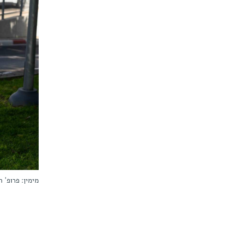
מימין: פרופ' ר