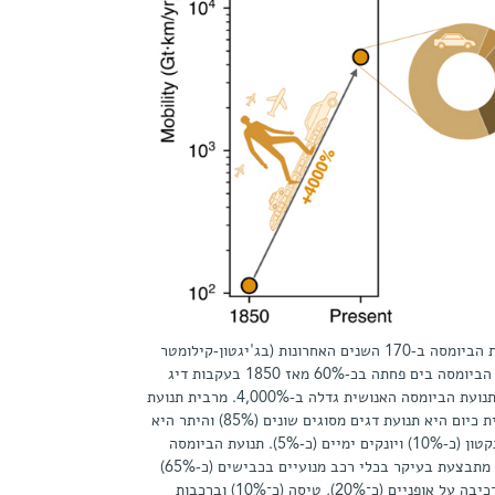
השינוי בתנועת הביומסה ב-170 השנים האחרונות (בג'יגטון-קילומטר
לשנה). תנועת הביומסה בים פחתה בכ-60% מאז 1850 בעקבות דיג
מסחרי, בעוד תנועת הביומסה האנושית גדלה ב-4,000%. מרבית תנועת
הביומסה הימית כיום היא תנועת דגים מסוגים שונים (85%) והיתר היא
תנועת זואופלנקטון (כ-10%) ויונקים ימיים (כ-5%). תנועת הביומסה
האנושית כיום מתבצעת בעיקר בכלי רכב מנועיים בכבישים (כ-65%)
וגם בהליכה ורכיבה על אופניים (כ־20%), טיסה (כ־10%) וברכבות