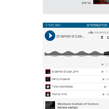
טריפים
פודקאסטים
ראה הכל >