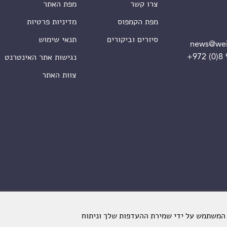
צרו קשר
מפת האתר
מפת הקמפוס
מדיניות פרטיות
סיורים וביקורים
תנאי שימוש
news@wei
+972 (0)8
נגישות אתר האינטרנט
צוות האתר
 המשתמש על ידי שמירת ההעדפות שלך וניתוח
מכון ויצמן למדע. כל הזכויות שמורות