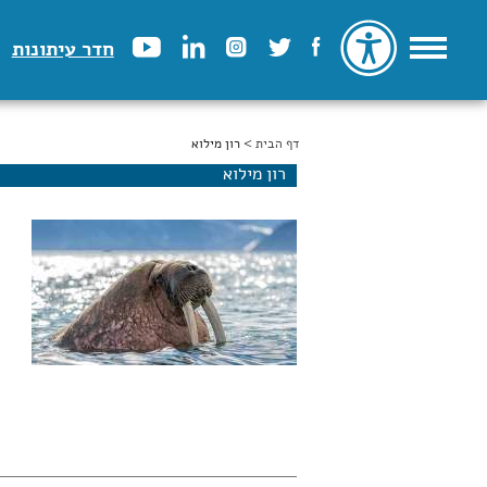
חדר עיתונות
דף הבית
הינך נמצא כאן
> רון מילוא
רון מילוא