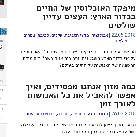
מיפקד האוכלוסין של החיים
בכדור הארץ: העצים עדיין
שולטים
22.05.2018
אבולוציה
,
מדעי הסביבה
,
אקלים
,
סביבה
,
צמחים
וחקלאות
מה יש בעולם יותר – חיידקים, פטריות או צמחים? האם החיים
על פני כדור הארץ משגשגים יותר בים או ביבשה? ומה מידת
ההשפעה של האנושות על החיים בעולם?
כמה מזון אנחנו מפסידים, ואיך
אפשר להאכיל את כל האנושות
לאורך זמן
26.03.2018
תזונה
,
מדעי הסביבה
,
סביבה
,
צמחים וחקלאות
מדעני מכון ויצמן למדע חישבו כיצד שינויים בהרגלי האכילה
ישפיעו על כמויות המזון הזמינות בעולם