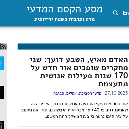
מסע הקסם המדעי
En
מדע ותרבות בשפה ידידותית
האדם מאיץ, הטבע דועך: שני
מחקרים שופכים אור חדש על
170 שנות פעילות אנושית
מתעצמת
27.10.2025
מדעי הסביבה
,
אקלים
,
סביבה
אם נכמת את היקף התנועה האנושית בכדור-הארץ נגלה
שאנחנו זזים פי 40 יותר מכל חיות היבשה גם יחד; אם נסתכל
על ציר הזמן נראה כי בעוד משקל חיות המשק...