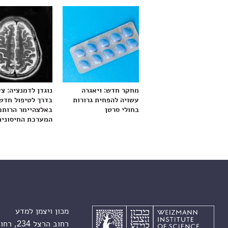
מחקר חדש: ויאגרה
נוגדן לדמנציה: צ
עשויה להפחית גרורות
בדרך לטיפול חדש
בחולי סרטן
באלצהיימר הרותם
המערכת החיסונית
מכון ויצמן למדע
רחוב הרצל 234, רחובות 7610001