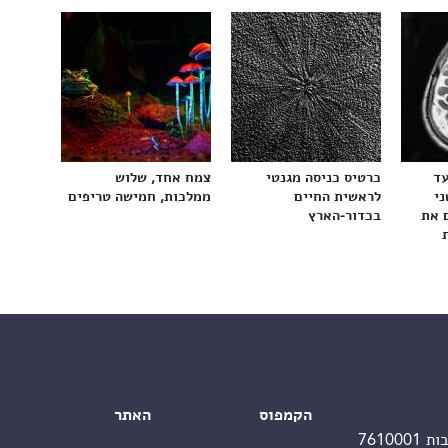
עד
כרטיס כניסה מגנטי
צמח אחד, שלוש
ני
לראשית החיים
ממלכות, חמישה טריפים
 את
בכדור-הארץ
הקמפוס
האתר