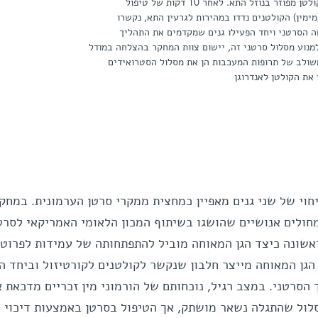
התא, בעוד הקולטן מפוזר בנוזל התא. לאחר 10 דקות של טיפול
ימין) הקולטנים נדדו במהירות לגרעין התא, נקשרו
ה הסרטני ויחד הפעילו גנים שמקדמים את התהליך
למנוע מסלול סרטני זה, יישום צוות המחקר בהצלחה במודל
שולב של תרופות המעכבות הן את מסלול הסטרואידים
ן את הקולטן לאנדרוגן
חוי של שני גנים מאפיין כמחצית ממקרי סרטן הערמונית. במחק
חולים אנושיים שהושגו בשיתוף המכון הלאומי האמריקאי לסרט
 לראשונה כיצד הגן המאוחה מוביל להתפתחותה של עמידות לפרוטו
הגן המאוחה מייצר חלבון שנקשר לקולטנים לקורטיזול וביחד ה
הסרטני. במצב רגיל, נוכחותם של הורמוני מין זכריים מדכאת 
לול שהתגלה נשאר מושתק, אך הטיפול בסרטן באמצעות דיכוי