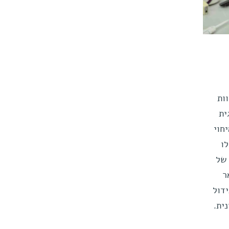
וות
ית
חוי
ו
 של
ר
דול
ית.