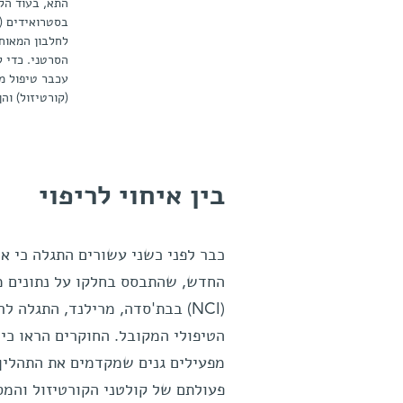
בסטרואידים (מ
לחלבון המאוח
הסרטני. כדי 
עכבר טיפול מ
(קורטיזול) וה
בין איחוי לריפוי
כבר לפני כשני עשורים התגלה כי אי
החדש, שהתבסס בחלקו על נתונים מ
(NCI) בבת'סדה, מרילנד, התגלה
הטיפולי המקובל. החוקרים הראו כי 
מפעילים גנים שמקדמים את התהליך 
פעולתם של קולטני הקורטיזול והמס