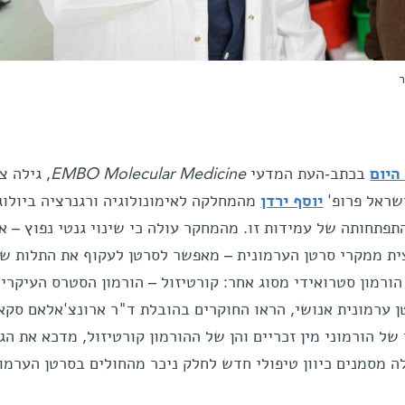
ר
היום
בכתב-העת המדעי
EMBO Molecular Medicine
, גילה צ
שראל פרופ'
יוסף ירדן
מהמחלקה לאימונולוגיה ורגנרציה ביולוג
תפתחותה של עמידות זו. מהמחקר עולה כי שינוי גנטי נפוץ – אי
חצית ממקרי סרטן הערמונית – מאפשר לסרטן לעקוף את התלות של
ורמון סטרואידי מסוג אחר: קורטיזול – הורמון הסטרס העיקרי
 ערמונית אנושי, הראו החוקרים בהובלת ד"ר ארונצ'אלאם סקא
 הורמוני מין זכריים והן של ההורמון קורטיזול, מדכא את הגי
ה מסמנים כיוון טיפולי חדש לחלק ניכר מהחולים בסרטן הערמונ