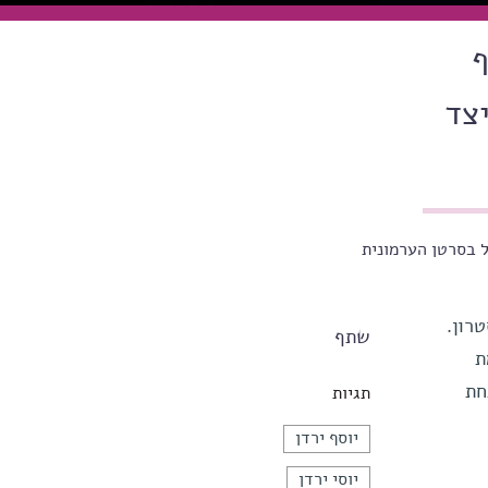
ף
צד
ל בסרטן הערמונית
רון.
שתף
ת
חת
תגיות
יוסף ירדן
יוסי ירדן