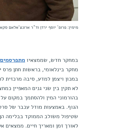
מימין: פרופ' יוסף ירדן וד"ר ארונצ'אלאם סקא
במחקר חדש, שממצאיו
מתפרסמים 
מחקר בינלאומי, בראשות חתן פרס י
במכון ויצמן למדע, סיבה מרכזית לה
לא תקין בין שני גנים המאפיין כמ
בהורמוני המין ולהסתמך במקום על ה
הגוף.
באמצעות מודל עכבר של סרטן
שטיפול משולב הממוקד בבלימה הן של
לאורך זמן ומאריך חיים. ממצאים אל