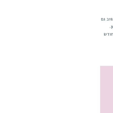
וב גם
.
חודש