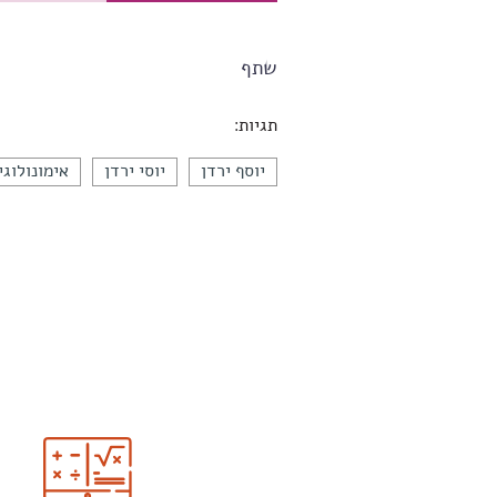
שתף
תגיות:
יוסף ירדן
יוסי ירדן
אימונולוגי