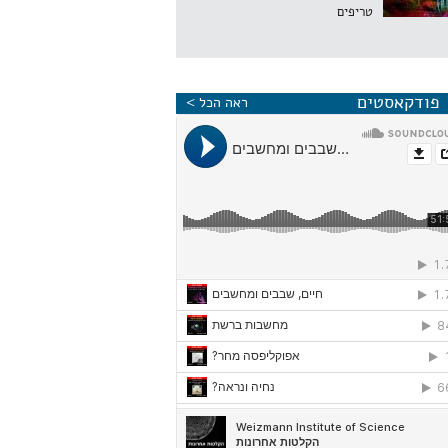
טריפים
פודקאסטים
ראה הכל >