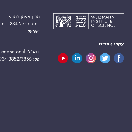
מכון ויצמן למדע
רחוב הרצל 234, רחובות 7610001
ישראל
עקבו אחרינו
דוא"ל:
zmann.ac.il
טל:
 934 3852/3856