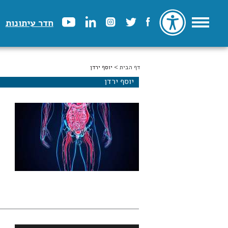
חדר עיתונות
דף הבית
הינך נמצא כאן
> יוסף ירדן
יוסף ירדן