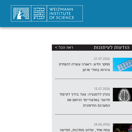
הודעות לעיתונות
ראה הכל >
21.07.2026
מחקר חדש: ויאגרה עשויה להפחית
גרורות בחולי סרטן
15.07.2026
נוגדן לדמנציה: צעד בדרך לטיפול
חדשני באלצהיימר הרותם את
המערכת החיסונית
24.06.2026
צמח אחד, שלוש ממלכות, חמישה