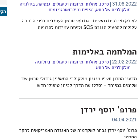
31.08.2022
סרטן
,
מחלות, תרופות וטיפולים
,
גנטיקה
,
ביולוגיה
מולקולרית של התא
,
נגיפים ומיקרואורגניזמים
לא רק חיידקים נואשים - גם תאי סרטן העומדים בפני הכחדה
עלולים להפעיל תגובת SOS ולפתח עמידות לתרופות
המלחמה באלימות
22.02.2022
סרטן
,
מחלות, תרופות וטיפולים
,
ביולוגיה
מולקולרית של התא
מדעני המכון חשפו מנגנון מולקולרי המאפיין גידולי סרטן שד
אלימים במיוחד – וסללו את הדרך לכיוון טיפולי חדש
פרופ' יוסף ירדן
04.04.2021
פרופ' יוסף ירדן נבחר לאקדמיה של האגודה האמריקאית לחקר
הסרטן