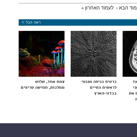
וד הבא ›
לעמוד האחרון »
ראה הכל >
עד
כרטיס כניסה מגנטי
צמח אחד, שלוש
ני
לראשית החיים
ממלכות, חמישה טריפים
 את
בכדור-הארץ