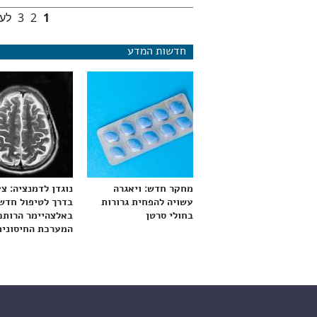
1
2
3
לעמ
עמודים
חדשות המדע
מחקר חדש: ויאגרה
נוגדן לדמנציה: צ
עשויה להפחית גרורות
בדרך לטיפול חדש
בחולי סרטן
באלצהיימר הרותם
המערכת החיסונית