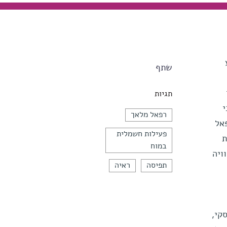
שתף
נרי
תגיות
י
רפאל מלאך
אל
פעילות חשמלית
ת
במוח
ויה
תפיסה
ראיה
קי,