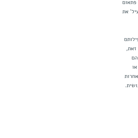
 פתאום
יל' את
ילותם
זאת,
הם
או
אחרות
ושית.