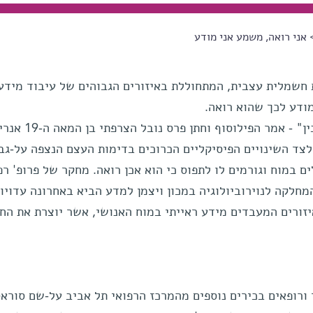
אני רואה, משמע אני מודע
ת חשמלית עצבית, המתחוללת באיזורים הגבוהים של עיבוד מידע
ודע לכך שהוא רואה.
"העין רואה רק את שהמוח מוכן להבין" - אמר הפילוסוף וחתן פרס נובל הצרפתי בן המאה ה-19 א
- לצד השינויים הפיסיקליים הכרוכים בדימות העצם הנצפה על-גב
 במוח וגורמים לו לתפוס כי הוא אכן רואה. מחקר של פרופ' רפ
חלקה לנוירוביולוגיה במכון ויצמן למדע הביא באחרונה עדויו
זורים המעבדים מידע ראייתי במוח האנושי, אשר יוצרת את החו
ורופאים בכירים נוספים מהמרכז הרפואי תל אביב על-שם סוראס