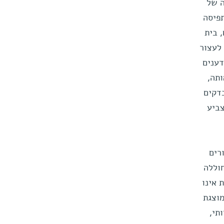
ה של
פיסה
 בית
לעצור
דענים
תה,
דקים
ביע
רים
חוללה
 אינו
וצגת
תי,