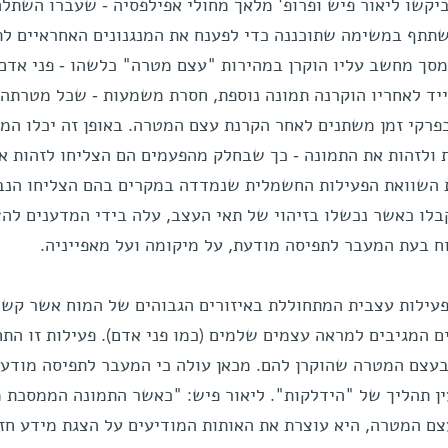
ביקשו ליאור פיש ופרופ' מלאך מחולי אפילפסיה - שעברו השתל
שתתף במשימה שתוכננה כדי לפענח את המנגנונים האחראיים לת
סך מחשב עליו הוקרן במהירות "עצם מטרה" כלשהו - פני אדם,
מייד לאחריו הוקרנה תמונה נוספת, חסרת משמעות - שכל מטרתה 
פרקי זמן משתנים לאחר הקרנת עצם המטרה. באופן זה יכלו המ
ולזהות את התמונה - כך שבחלק מהפעמים הם הצליחו לזהות או
 השוואת הפעילות החשמלית שנמדדה במקרים בהם הצליחו הנב
לו כאשר נכשלו בזיהוי של תאי העצב, עלה בידי המדענים להצ
 בעת המעבר לתפיסה מודעת, על מיקומה ועל מאפייניה.
פעילות עצבית המתחוללת באיזורים הגבוהים של המוח אשר קשו
ים המגיבים למראה עצמים שלמים (כמו פני אדם). פעילות זו הת
עצם המטרה שהוקרן להם. מכאן עולה כי המעבר לתפיסה מודעת
ן תהליך של "הידלקות". ליאור פיש: "כאשר התמונה הממסכת מ
צם המטרה, היא עוצרת את האותות המודיעים על הצגת מידע חזו