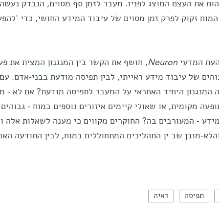
הות את העצם המוצג לפניו. מעבר לזמן סף מסוים, הנבדק נעשה
מוח זקוק לפרק זמן מסוים של עיבוד המידע החושי, כדי 'להפע
העת המדעי
Neuron
, חושף את הקשר בין המנגנון המצית את פע
הים של עיבוד מידע ראייתי, לבין תפיסה מודעת בבני-אדם. עם 
ה המנגנון היחיד האחראי על המעבר לתפיסה מודעת? אם לא - מ
פעה מקומית, או שאולי קיימים איזורים נוספים במוח - גבוהים 
מידע - המעורבים בה? החוקרים מקווים כי מענה לשאלות אלה ו
הלא-מובן שב ין התהליכים המתחוללים במוח, לבין התודעה האנ
תפיסה
ראיה